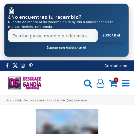
🤖
¿No encuentras tu recambio?
Nuestro Asistente AI de Recambios te ayuda a buscar por pieza,
marca, modelo, referencia.
BUSCAR AI
Buscar con Asistente AI
Contáctenos
0
Inicio
Vehiculos
01165 FIAT GRANDE PUNTO (199) 199A3000