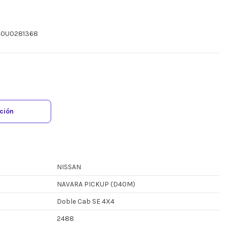
D40U0281368
ación
NISSAN
NAVARA PICKUP (D40M)
Doble Cab SE 4X4
2488