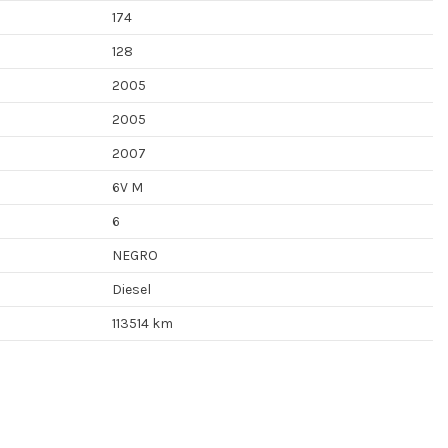
174
128
2005
2005
2007
6V M
6
NEGRO
Diesel
113514 km