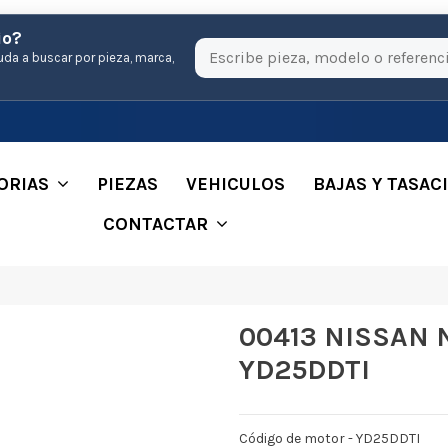
io?
uda a buscar por pieza, marca,
ORIAS
PIEZAS
VEHICULOS
BAJAS Y TASAC
CONTACTAR
00413 NISSAN 
YD25DDTI
Código de motor - YD25DDTI