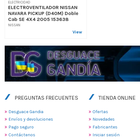
ELECTRICIDAD
ELECTROVENTILADOR NISSAN
NAVARA PICKUP (D40M) Doble
Cab SE 4X4 2005 153638
NISSAN
View
PREGUNTAS FRECUENTES
TIENDA ONLINE
Desguace Gandia
Ofertas
Envíos y devoluciones
Novedades
Pago seguro
Fabricantes
Contáctenos
Iniciar sesión