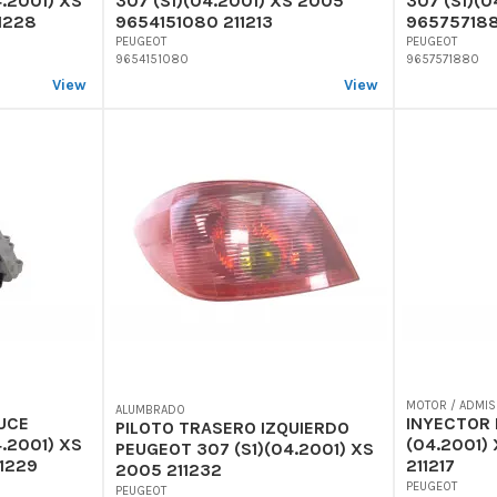
.2001) XS
307 (S1)(04.2001) XS 2005
307 (S1)(
1228
9654151080 211213
965757188
PEUGEOT
PEUGEOT
9654151080
9657571880
View
View
MOTOR / ADMIS
ALUMBRADO
UCE
INYECTOR 
PILOTO TRASERO IZQUIERDO
.2001) XS
(04.2001)
PEUGEOT 307 (S1)(04.2001) XS
1229
211217
2005 211232
PEUGEOT
PEUGEOT