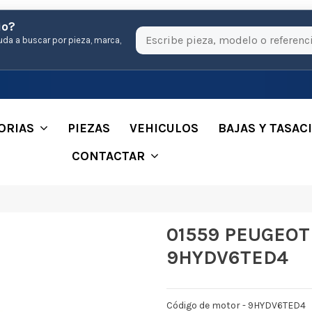
io?
uda a buscar por pieza, marca,
ORIAS
PIEZAS
VEHICULOS
BAJAS Y TASAC
CONTACTAR
01559 PEUGEOT 
9HYDV6TED4
Código de motor - 9HYDV6TED4