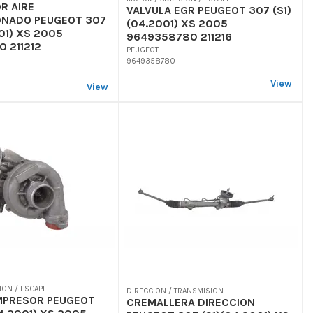
R AIRE
VALVULA EGR PEUGEOT 307 (S1)
ONADO PEUGEOT 307
(04.2001) XS 2005
001) XS 2005
9649358780 211216
0 211212
PEUGEOT
9649358780
View
View
ION / ESCAPE
DIRECCION / TRANSMISION
PRESOR PEUGEOT
CREMALLERA DIRECCION