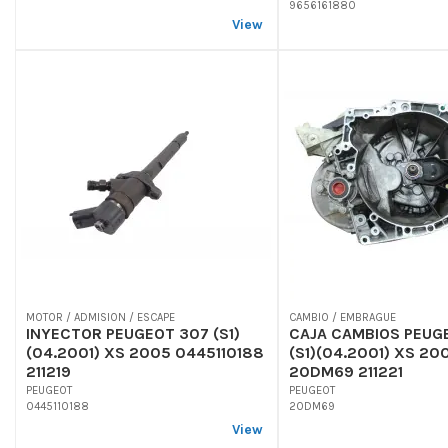
9656161880
View
MOTOR / ADMISION / ESCAPE
CAMBIO / EMBRAGUE
INYECTOR PEUGEOT 307 (S1)
CAJA CAMBIOS PEUG
(04.2001) XS 2005 0445110188
(S1)(04.2001) XS 20
211219
20DM69 211221
PEUGEOT
PEUGEOT
0445110188
20DM69
View