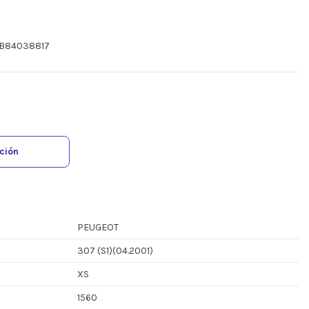
YB84038817
ación
PEUGEOT
307 (S1)(04.2001)
XS
1560