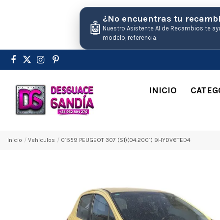
¿No encuentras tu recamb
🤖
Nuestro Asistente AI de Recambios te ay
modelo, referencia.
INICIO
CATEG
Inicio
Vehiculos
01559 PEUGEOT 307 (S1)(04.2001) 9HYDV6TED4