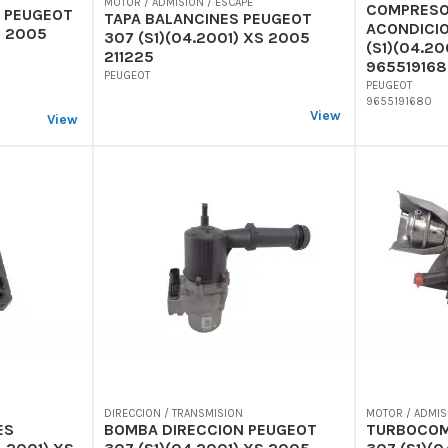
MOTOR / ADMISION / ESCAPE
COMPRESO
 PEUGEOT
TAPA BALANCINES PEUGEOT
ACONDICI
S 2005
307 (S1)(04.2001) XS 2005
(S1)(04.2
211225
965519168
PEUGEOT
PEUGEOT
9655191680
View
View
DIRECCION / TRANSMISION
MOTOR / ADMIS
ES
BOMBA DIRECCION PEUGEOT
TURBOCOM