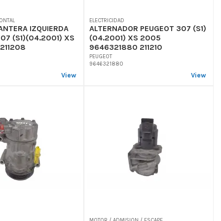
ONTAL
ELECTRICIDAD
ANTERA IZQUIERDA
ALTERNADOR PEUGEOT 307 (S1)
07 (S1)(04.2001) XS
(04.2001) XS 2005
211208
9646321880 211210
PEUGEOT
9646321880
View
View
MOTOR / ADMISION / ESCAPE