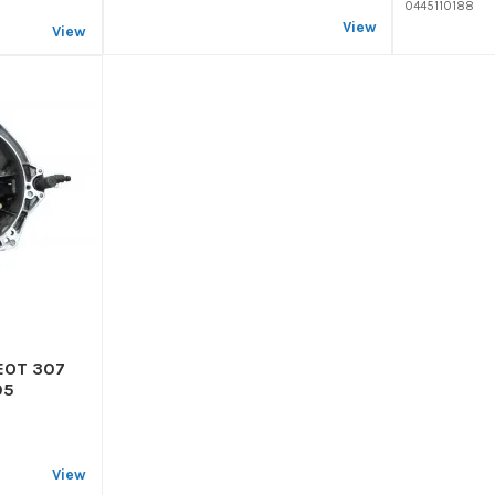
0445110188
View
View
EOT 307
05
View