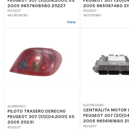
PEUGEOT 307 (S1)(04.2001) XS
PEUGEOT 307 (S1)(04
2005 9657608580 211227
2005 9651197480 21
PEUGEOT
PEUGEOT
9657608580
9651197480
View
ELECTRICIDAD
ALUMBRADO
CENTRALITA MOTOR 
PILOTO TRASERO DERECHO
PEUGEOT 307 (S1)(04
PEUGEOT 307 (S1)(04.2001) XS
2005 9656161880 21
2005 211231
PEUGEOT
PEUGEOT