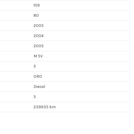
109
80
2005
2004
2005
M 5V
5
ORO
Diesel
5
239935 km