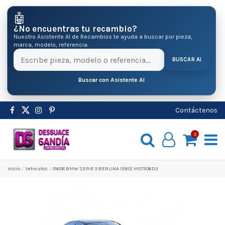
🤖
¿No encuentras tu recambio?
Nuestro Asistente AI de Recambios te ayuda a buscar por pieza,
marca, modelo, referencia.
BUSCAR AI
Buscar con Asistente AI
Contáctenos
0
Inicio
Vehiculos
01608 BMW SERIE 5 BERLINA (E60) M57306D3