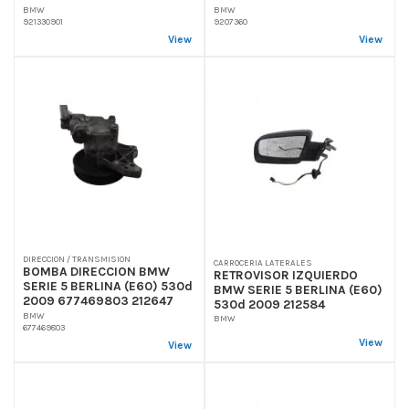
BMW
BMW
921330901
9207360
View
View
DIRECCION / TRANSMISION
CARROCERIA LATERALES
BOMBA DIRECCION BMW
RETROVISOR IZQUIERDO
SERIE 5 BERLINA (E60) 530d
BMW SERIE 5 BERLINA (E60)
2009 677469803 212647
530d 2009 212584
BMW
BMW
677469803
View
View