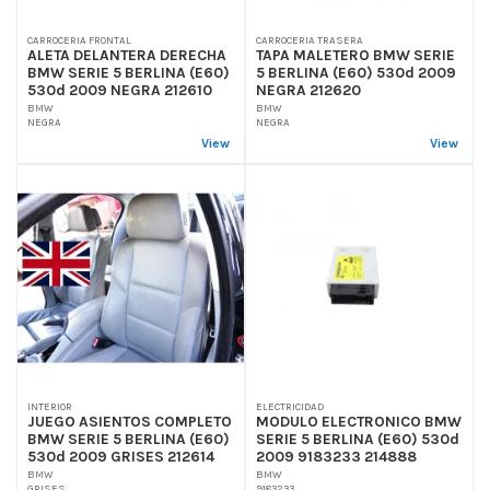
CARROCERIA FRONTAL
CARROCERIA TRASERA
ALETA DELANTERA DERECHA
TAPA MALETERO BMW SERIE
BMW SERIE 5 BERLINA (E60)
5 BERLINA (E60) 530d 2009
530d 2009 NEGRA 212610
NEGRA 212620
BMW
BMW
NEGRA
NEGRA
View
View
INTERIOR
ELECTRICIDAD
JUEGO ASIENTOS COMPLETO
MODULO ELECTRONICO BMW
BMW SERIE 5 BERLINA (E60)
SERIE 5 BERLINA (E60) 530d
530d 2009 GRISES 212614
2009 9183233 214888
BMW
BMW
GRISES
9183233