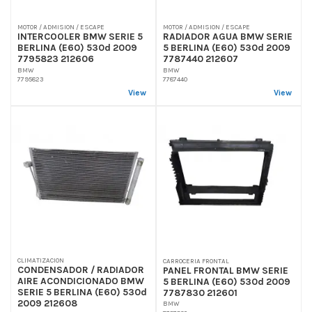
MOTOR / ADMISION / ESCAPE
MOTOR / ADMISION / ESCAPE
INTERCOOLER BMW SERIE 5
RADIADOR AGUA BMW SERIE
BERLINA (E60) 530d 2009
5 BERLINA (E60) 530d 2009
7795823 212606
7787440 212607
BMW
BMW
7795823
7787440
View
View
CLIMATIZACION
CARROCERIA FRONTAL
CONDENSADOR / RADIADOR
PANEL FRONTAL BMW SERIE
AIRE ACONDICIONADO BMW
5 BERLINA (E60) 530d 2009
SERIE 5 BERLINA (E60) 530d
7787830 212601
2009 212608
BMW