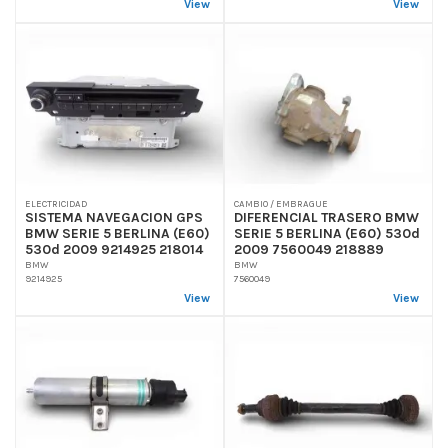
View
View
ELECTRICIDAD
CAMBIO / EMBRAGUE
SISTEMA NAVEGACION GPS
DIFERENCIAL TRASERO BMW
BMW SERIE 5 BERLINA (E60)
SERIE 5 BERLINA (E60) 530d
530d 2009 9214925 218014
2009 7560049 218889
BMW
BMW
9214925
7560049
View
View