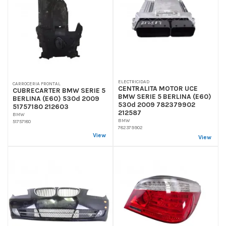
ELECTRICIDAD
CARROCERIA FRONTAL
CENTRALITA MOTOR UCE
CUBRECARTER BMW SERIE 5
BMW SERIE 5 BERLINA (E60)
BERLINA (E60) 530d 2009
530d 2009 782379902
51757180 212603
212587
BMW
BMW
51757180
782379902
View
View