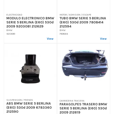
ELECTRICIDAD
MOTOR / ADMISION / ESCAPE
MODULO ELECTRONICO BMW
TUBO BMW SERIE 5 BERLINA
SERIE 5 BERLINA (E60) 530d
(E60) 530d 2009 7808414
2009 9203081 212629
212594
BMW
BMW
9203081
7808414
View
View
SUSPENSION / FRENOS
CARROCERIA TRASERA
ABS BMW SERIE 5 BERLINA
PARAGOLPES TRASERO BMW
(E60) 530d 2009 6783360
SERIE 5 BERLINA (E60) 530d
212590
2009 212619