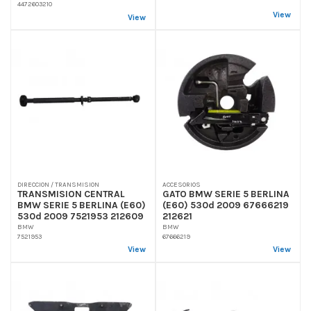
4472603210
View
View
DIRECCION / TRANSMISION
ACCESORIOS
TRANSMISION CENTRAL
GATO BMW SERIE 5 BERLINA
BMW SERIE 5 BERLINA (E60)
(E60) 530d 2009 67666219
530d 2009 7521953 212609
212621
BMW
BMW
7521953
67666219
View
View