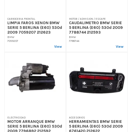
CARROCERIA FRONTAL
MOTOR / ADMISION / ESCAPE
LIMPIA FAROS XENON BMW
CAUDALIMETRO BMW SERIE
SERIE 5 BERLINA (E60) 530d
5 BERLINA (E60) 530d 2009
2009 7059207 212623
7788744 212593
BMW
BMW
7059207
7788744
View
View
ELECTRICIDAD
ACCESORIOS
MOTOR ARRANQUE BMW
HERRAMIENTAS BMW SERIE
SERIE 5 BERLINA (E60) 530d
5 BERLINA (E60) 530d 2009
2009 7796892 212592
6761420 212622