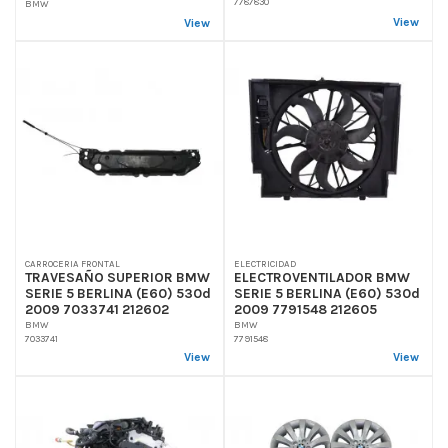
7787830
BMW
View
View
CARROCERIA FRONTAL
ELECTRICIDAD
TRAVESAÑO SUPERIOR BMW
ELECTROVENTILADOR BMW
SERIE 5 BERLINA (E60) 530d
SERIE 5 BERLINA (E60) 530d
2009 7033741 212602
2009 7791548 212605
BMW
BMW
7033741
7791548
View
View