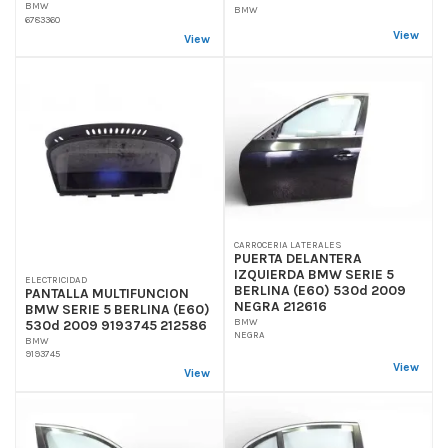
BMW
BMW
6783360
View
View
CARROCERIA LATERALES
PUERTA DELANTERA
IZQUIERDA BMW SERIE 5
ELECTRICIDAD
BERLINA (E60) 530d 2009
PANTALLA MULTIFUNCION
NEGRA 212616
BMW SERIE 5 BERLINA (E60)
BMW
530d 2009 9193745 212586
NEGRA
BMW
9193745
View
View