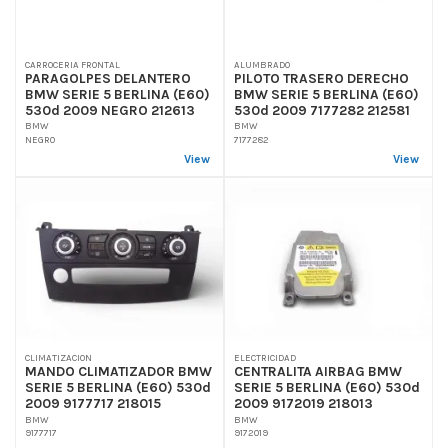
CARROCERIA FRONTAL
ALUMBRADO
PARAGOLPES DELANTERO
PILOTO TRASERO DERECHO
BMW SERIE 5 BERLINA (E60)
BMW SERIE 5 BERLINA (E60)
530d 2009 NEGRO 212613
530d 2009 7177282 212581
BMW
BMW
NEGRO
7177282
View
View
CLIMATIZACION
ELECTRICIDAD
MANDO CLIMATIZADOR BMW
CENTRALITA AIRBAG BMW
SERIE 5 BERLINA (E60) 530d
SERIE 5 BERLINA (E60) 530d
2009 9177717 218015
2009 9172019 218013
BMW
BMW
9177717
9172019