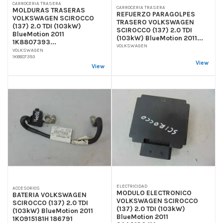
CARROCERIA TRASERA
CARROCERIA TRASERA
MOLDURAS TRASERAS
REFUERZO PARAGOLPES
VOLKSWAGEN SCIROCCO
TRASERO VOLKSWAGEN
(137) 2.0 TDI (103kW)
SCIROCCO (137) 2.0 TDI
BlueMotion 2011
(103kW) BlueMotion 2011...
1K8807393...
VOLKSWAGEN
VOLKSWAGEN
1K8807393
View
View
ELECTRICIDAD
ACCESORIOS
MODULO ELECTRONICO
BATERIA VOLKSWAGEN
VOLKSWAGEN SCIROCCO
SCIROCCO (137) 2.0 TDI
(137) 2.0 TDI (103kW)
(103kW) BlueMotion 2011
BlueMotion 2011
1K0915181H 186791