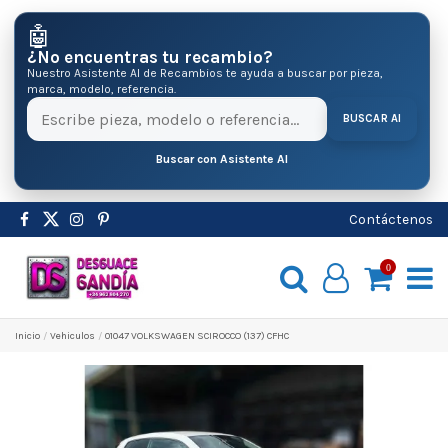
🤖
¿No encuentras tu recambio?
Nuestro Asistente AI de Recambios te ayuda a buscar por pieza,
marca, modelo, referencia.
BUSCAR AI
Buscar con Asistente AI
Contáctenos
0
Inicio
Vehiculos
01047 VOLKSWAGEN SCIROCCO (137) CFHC