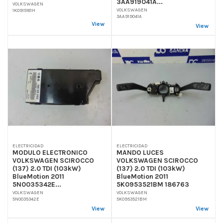
3AA919041A...
VOLKSWAGEN
VOLKSWAGEN
1K0915181H
3AA919041A
View
View
ELECTRICIDAD
ELECTRICIDAD
MODULO ELECTRONICO
MANDO LUCES
VOLKSWAGEN SCIROCCO
VOLKSWAGEN SCIROCCO
(137) 2.0 TDI (103kW)
(137) 2.0 TDI (103kW)
BlueMotion 2011
BlueMotion 2011
5N0035342E...
5K0953521BM 186763
VOLKSWAGEN
VOLKSWAGEN
5N0035342E
5K0953521BM
View
View