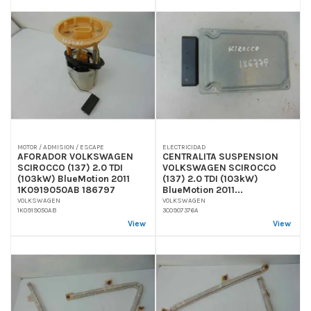
MOTOR / ADMISION / ESCAPE
ELECTRICIDAD
AFORADOR VOLKSWAGEN
CENTRALITA SUSPENSION
SCIROCCO (137) 2.0 TDI
VOLKSWAGEN SCIROCCO
(103kW) BlueMotion 2011
(137) 2.0 TDI (103kW)
1K0919050AB 186797
BlueMotion 2011...
VOLKSWAGEN
VOLKSWAGEN
1K0919050AB
3C0907376A
View
View