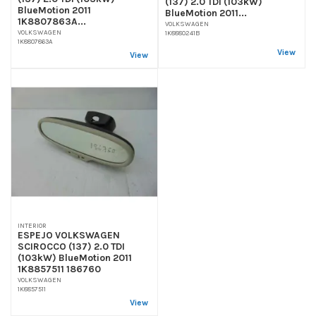
(137) 2.0 TDI (103kW)
BlueMotion 2011
BlueMotion 2011...
1K8807863A...
VOLKSWAGEN
VOLKSWAGEN
1K8880241B
1K8807863A
View
View
INTERIOR
ESPEJO VOLKSWAGEN
SCIROCCO (137) 2.0 TDI
(103kW) BlueMotion 2011
1K8857511 186760
VOLKSWAGEN
1K8857511
View