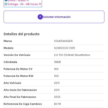
Envio - Gratis !!!
Entrega - 24 - 48 horas !!!
?
Solicitar información
Detalles del producto
Marca
VOLKSWAGEN
Modelo
SCIROCCO (137)
Versión De Vehículo
2.0 TDI (103kW) BlueMotion
Cilindrada
1968
Potencia De Motor CV
140
Potencia De Motor KW
103
Año Vehículo
2011
Año Inicio De Fabricacion
2011
Año Final De Fabricacion
2013
Referencia De Caja Cambios
6V M