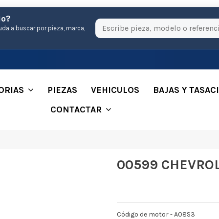
io?
uda a buscar por pieza, marca,
ORIAS
PIEZAS
VEHICULOS
BAJAS Y TASAC
CONTACTAR
00599 CHEVROL
Código de motor - A08S3