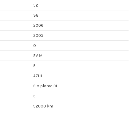
52
38
2006
2005
0
5V M
5
AZUL
Sin plomo 91
5
92000 km