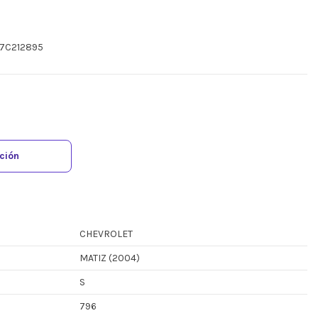
J7C212895
ación
CHEVROLET
MATIZ (2004)
S
796