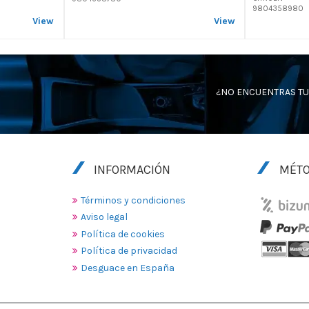
9804358980
View
View
¿NO ENCUENTRAS TU
INFORMACIÓN
MÉTO
Términos y condiciones
Aviso legal
Política de cookies
Política de privacidad
Desguace en España