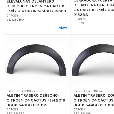
CERRADURA PUERTA
ELEVALUNAS DELANTERO
DELANTERA DERECHA
DERECHO CITROEN C4 CACTUS
C4 CACTUS Feel 201
Feel 2016 9674252480 215389
215388
CITROEN
CITROEN
9674252480
016899
View
CARROCERIA TRASERA
CARROCERIA TRASERA
ALETIN TRASERO DERECHO
ALETIN TRASERO IZQ
CITROEN C4 CACTUS Feel 2016
CITROEN C4 CACTUS 
9801554380 218895
9801554480 21889
CITROEN
CITROEN
9801554380
9801554480