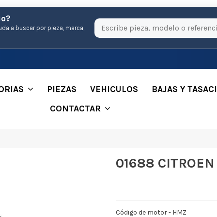
io?
uda a buscar por pieza, marca,
ORIAS
PIEZAS
VEHICULOS
BAJAS Y TASAC
CONTACTAR
01688 CITROEN
Código de motor - HMZ