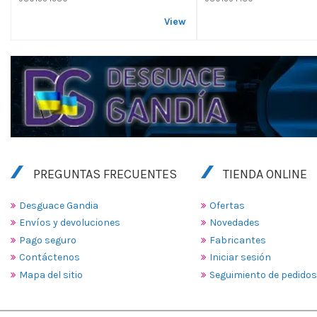
View
PREGUNTAS FRECUENTES
TIENDA ONLINE
Desguace Gandia
Ofertas
Envíos y devoluciones
Novedades
Pago seguro
Fabricantes
Contáctenos
Iniciar sesión
Mapa del sitio
Seguimiento de pedidos