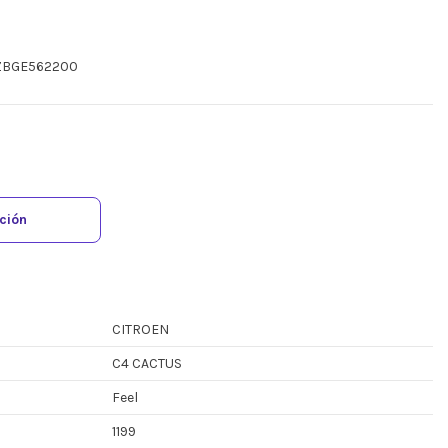
MZBGE562200
ación
CITROEN
C4 CACTUS
Feel
1199