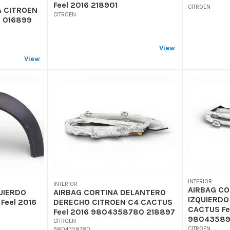
Feel 2016 218901
CITROEN
 CITROEN
CITROEN
6 016899
View
View
INTERIOR
INTERIOR
AIRBAG C
UIERDO
AIRBAG CORTINA DELANTERO
IZQUIERDO
Feel 2016
DERECHO CITROEN C4 CACTUS
CACTUS Fe
6
Feel 2016 9804358780 218897
98043589
CITROEN
CITROEN
9804358780