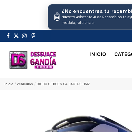
¿No encuentras tu recamb
🤖
Nuestro Asistente AI de Recambios te ay
modelo, referencia.
INICIO
CATEG
Inicio
Vehiculos
01688 CITROEN C4 CACTUS HMZ