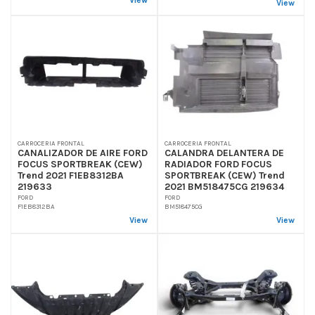
View
CARROCERIA FRONTAL
CARROCERIA FRONTAL
CANALIZADOR DE AIRE FORD
CALANDRA DELANTERA DE
FOCUS SPORTBREAK (CEW)
RADIADOR FORD FOCUS
Trend 2021 F1EB8312BA
SPORTBREAK (CEW) Trend
219633
2021 BM518475CG 219634
FORD
FORD
F1EB8312BA
BM518475CG
View
View