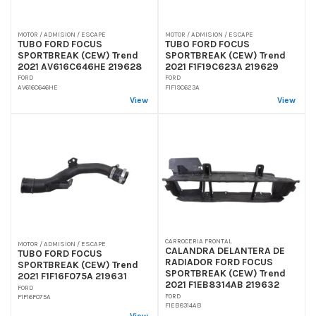
MOTOR / ADMISION / ESCAPE
MOTOR / ADMISION / ESCAPE
TUBO FORD FOCUS
TUBO FORD FOCUS
SPORTBREAK (CEW) Trend
SPORTBREAK (CEW) Trend
2021 AV616C646HE 219628
2021 F1F19C623A 219629
FORD
FORD
AV616C646HE
F1F19C623A
View
View
CARROCERIA FRONTAL
MOTOR / ADMISION / ESCAPE
CALANDRA DELANTERA DE
TUBO FORD FOCUS
RADIADOR FORD FOCUS
SPORTBREAK (CEW) Trend
SPORTBREAK (CEW) Trend
2021 F1F16F075A 219631
2021 F1EB8314AB 219632
FORD
FORD
F1F16F075A
F1EB8314AB
View