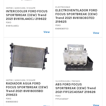
ELECTRICIDAD
MOTOR / ADMISION / ESCAPE
ELECTROVENTILADOR FORD
INTERCOOLER FORD FOCUS
FOCUS SPORTBREAK (CEW)
SPORTBREAK (CEW) Trend
Trend 2021 8V618C607ED
2021 BV619L440CJ 219622
219625
FORD
FORD
BV619L440CJ
8V618C607ED
View
View
MOTOR / ADMISION / ESCAPE
SUSPENSION / FRENOS
RADIADOR AGUA FORD
ABS FORD FOCUS
FOCUS SPORTBREAK (CEW)
SPORTBREAK (CEW) Trend
Trend 2021 8V618005BD
2021 F1FC2C405AF 219626
219623
FORD
FORD
F1FC2C405AF
8V618005BD
View