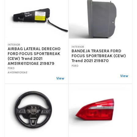
INTERIOR
INTERIOR
AIRBAG LATERAL DERECHO
BANDEJA TRASERA FORD
FORD FOCUS SPORTBREAK
FOCUS SPORTBREAK (CEW)
(CEW) Trend 2021
Trend 2021 219870
AM51R611D10AE 219879
FORD
FORD
AM51R611D10AE
View
View