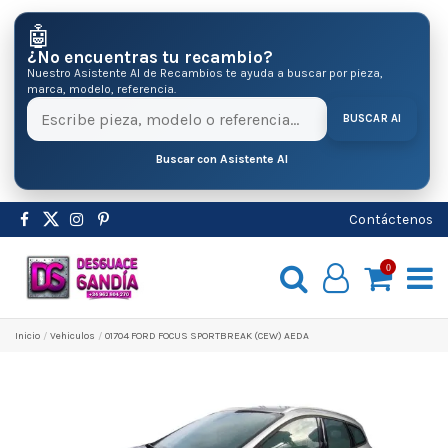
🤖
¿No encuentras tu recambio?
Nuestro Asistente AI de Recambios te ayuda a buscar por pieza,
marca, modelo, referencia.
BUSCAR AI
Buscar con Asistente AI
Contáctenos
0
Inicio
Vehiculos
01704 FORD FOCUS SPORTBREAK (CEW) AEDA