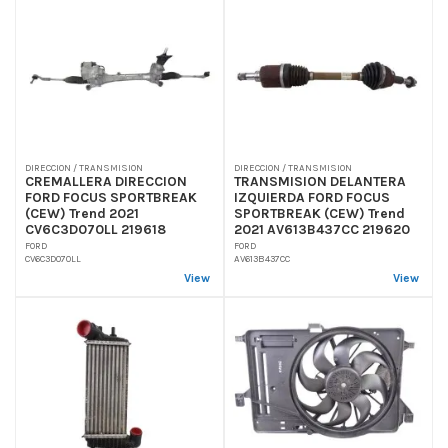
DIRECCION / TRANSMISION
DIRECCION / TRANSMISION
CREMALLERA DIRECCION
TRANSMISION DELANTERA
FORD FOCUS SPORTBREAK
IZQUIERDA FORD FOCUS
(CEW) Trend 2021
SPORTBREAK (CEW) Trend
CV6C3D070LL 219618
2021 AV613B437CC 219620
FORD
FORD
CV6C3D070LL
AV613B437CC
View
View