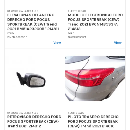
CARROCERIA LATERALES
ELECTRICIDAD
ELEVALUNAS DELANTERO
MODULO ELECTRONICO FORD
DERECHO FORD FOCUS
FOCUS SPORTBREAK (CEW)
SPORTBREAK (CEW) Trend
Trend 2021 BV6N14B533FA
2021 BM51A23200BF 214811
214813
FORD
FORD
BM51A23200BF
BV6N14B533FA
View
View
CARROCERIA LATERALES
ALUMBRADO
RETROVISOR DERECHO FORD
PILOTO TRASERO DERECHO
FOCUS SPORTBREAK (CEW)
FORD FOCUS SPORTBREAK
Trend 2021 214812
(CEW) Trend 2021 214616