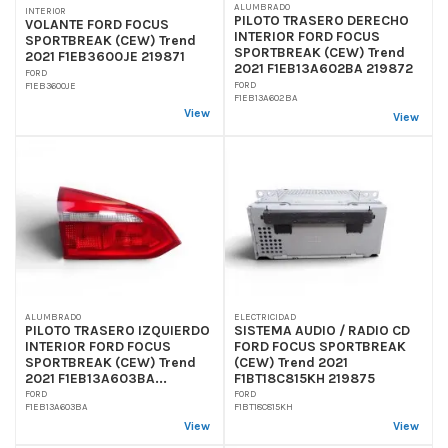
ALUMBRADO
INTERIOR
PILOTO TRASERO DERECHO
VOLANTE FORD FOCUS
INTERIOR FORD FOCUS
SPORTBREAK (CEW) Trend
SPORTBREAK (CEW) Trend
2021 F1EB3600JE 219871
2021 F1EB13A602BA 219872
FORD
FORD
F1EB3600JE
F1EB13A602BA
View
View
ALUMBRADO
ELECTRICIDAD
PILOTO TRASERO IZQUIERDO
SISTEMA AUDIO / RADIO CD
INTERIOR FORD FOCUS
FORD FOCUS SPORTBREAK
SPORTBREAK (CEW) Trend
(CEW) Trend 2021
2021 F1EB13A603BA...
F1BT18C815KH 219875
FORD
FORD
F1EB13A603BA
F1BT18C815KH
View
View