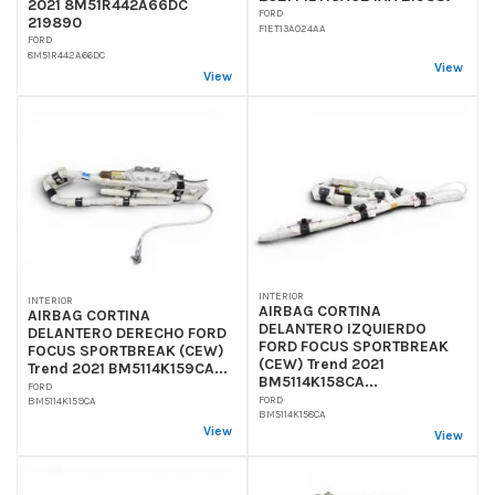
2021 8M51R442A66DC
FORD
219890
F1ET13A024AA
FORD
8M51R442A66DC
View
View
INTERIOR
INTERIOR
AIRBAG CORTINA
AIRBAG CORTINA
DELANTERO IZQUIERDO
DELANTERO DERECHO FORD
FORD FOCUS SPORTBREAK
FOCUS SPORTBREAK (CEW)
(CEW) Trend 2021
Trend 2021 BM5114K159CA...
BM5114K158CA...
FORD
FORD
BM5114K159CA
BM5114K158CA
View
View