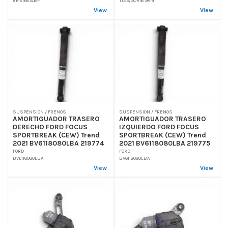
AM5116114BF
T125/90R16 98M
View
View
SUSPENSION / FRENOS
SUSPENSION / FRENOS
AMORTIGUADOR TRASERO
AMORTIGUADOR TRASERO
DERECHO FORD FOCUS
IZQUIERDO FORD FOCUS
SPORTBREAK (CEW) Trend
SPORTBREAK (CEW) Trend
2021 BV6118080LBA 219774
2021 BV6118080LBA 219775
FORD
FORD
BV6118080LBA
BV6118080LBA
View
View