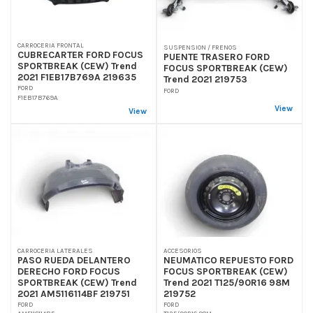
CARROCERIA FRONTAL
SUSPENSION / FRENOS
CUBRECARTER FORD FOCUS
PUENTE TRASERO FORD
SPORTBREAK (CEW) Trend
FOCUS SPORTBREAK (CEW)
2021 F1EB17B769A 219635
Trend 2021 219753
FORD
FORD
F1EB17B769A
View
View
CARROCERIA LATERALES
ACCESORIOS
PASO RUEDA DELANTERO
NEUMATICO REPUESTO FORD
DERECHO FORD FOCUS
FOCUS SPORTBREAK (CEW)
SPORTBREAK (CEW) Trend
Trend 2021 T125/90R16 98M
2021 AM5116114BF 219751
219752
FORD
FORD