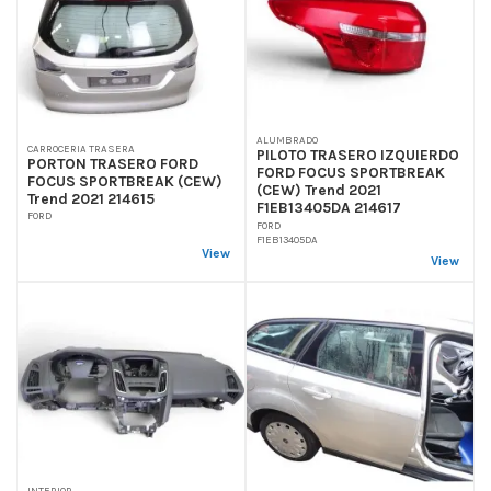
ALUMBRADO
CARROCERIA TRASERA
PILOTO TRASERO IZQUIERDO
PORTON TRASERO FORD
FORD FOCUS SPORTBREAK
FOCUS SPORTBREAK (CEW)
(CEW) Trend 2021
Trend 2021 214615
F1EB13405DA 214617
FORD
FORD
F1EB13405DA
View
View
INTERIOR