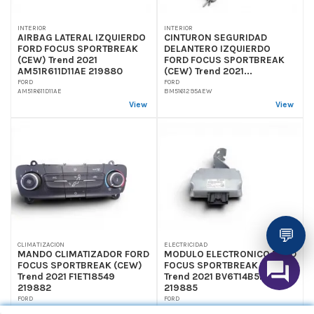
INTERIOR
INTERIOR
AIRBAG LATERAL IZQUIERDO
CINTURON SEGURIDAD
FORD FOCUS SPORTBREAK
DELANTERO IZQUIERDO
(CEW) Trend 2021
FORD FOCUS SPORTBREAK
AM51R611D11AE 219880
(CEW) Trend 2021...
FORD
FORD
AM51R611D11AE
BM5161295AEW
View
View
💬
CLIMATIZACION
ELECTRICIDAD
MANDO CLIMATIZADOR FORD
MODULO ELECTRONICO FORD
FOCUS SPORTBREAK (CEW)
FOCUS SPORTBREAK (CEW)
Trend 2021 F1ET18549
Trend 2021 BV6T14B526BC
219882
219885
FORD
FORD
F1ET18549
BV6T14B526BC