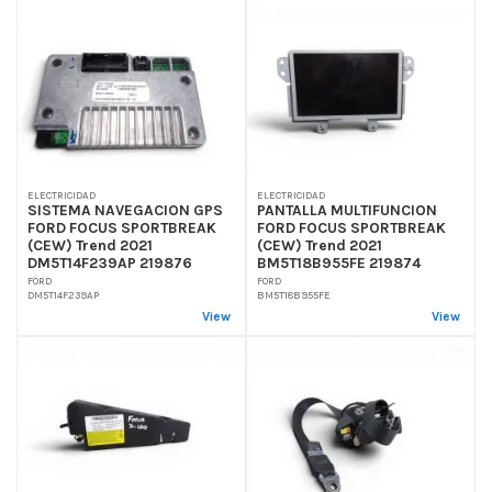
ELECTRICIDAD
ELECTRICIDAD
SISTEMA NAVEGACION GPS
PANTALLA MULTIFUNCION
FORD FOCUS SPORTBREAK
FORD FOCUS SPORTBREAK
(CEW) Trend 2021
(CEW) Trend 2021
DM5T14F239AP 219876
BM5T18B955FE 219874
FORD
FORD
DM5T14F239AP
BM5T18B955FE
View
View