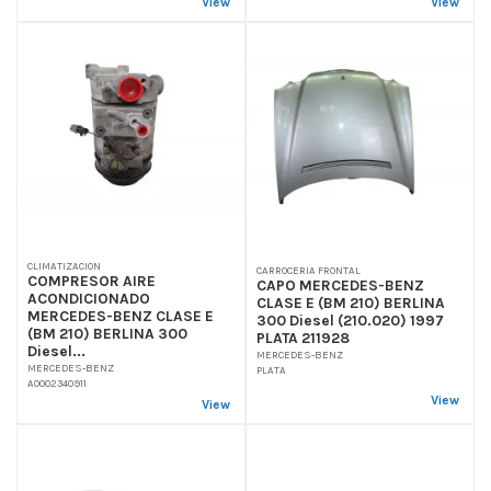
View
View
CLIMATIZACION
CARROCERIA FRONTAL
COMPRESOR AIRE
CAPO MERCEDES-BENZ
ACONDICIONADO
CLASE E (BM 210) BERLINA
MERCEDES-BENZ CLASE E
300 Diesel (210.020) 1997
(BM 210) BERLINA 300
PLATA 211928
Diesel...
MERCEDES-BENZ
MERCEDES-BENZ
PLATA
A0002340911
View
View