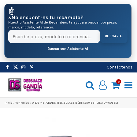
🤖
¿No encuentras tu recambio?
Nuestro Asistente AI de Recambios te ayuda a buscar por pieza,
marca, modelo, referencia.
BUSCAR AI
Buscar con Asistente AI
Contáctenos
0
Inicio
Vehiculos
01578 MERCEDES-BENZ CLASE E (BM 210) BERLINA OM606912