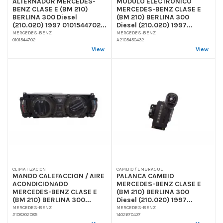
ALTERNADOR MERCEDES-
MODULO ELECTRONICO
BENZ CLASE E (BM 210)
MERCEDES-BENZ CLASE E
BERLINA 300 Diesel
(BM 210) BERLINA 300
(210.020) 1997 0101544702...
Diesel (210.020) 1997...
MERCEDES-BENZ
MERCEDES-BENZ
0101544702
A2105450432
View
View
CLIMATIZACION
CAMBIO / EMBRAGUE
MANDO CALEFACCION / AIRE
PALANCA CAMBIO
ACONDICIONADO
MERCEDES-BENZ CLASE E
MERCEDES-BENZ CLASE E
(BM 210) BERLINA 300
(BM 210) BERLINA 300...
Diesel (210.020) 1997...
MERCEDES-BENZ
MERCEDES-BENZ
2108302085
1402670437