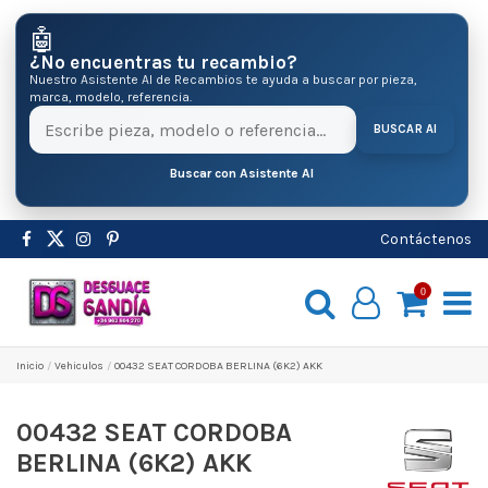
🤖
¿No encuentras tu recambio?
Nuestro Asistente AI de Recambios te ayuda a buscar por pieza,
marca, modelo, referencia.
BUSCAR AI
Buscar con Asistente AI
Contáctenos
0
Inicio
Vehiculos
00432 SEAT CORDOBA BERLINA (6K2) AKK
00432 SEAT CORDOBA
BERLINA (6K2) AKK