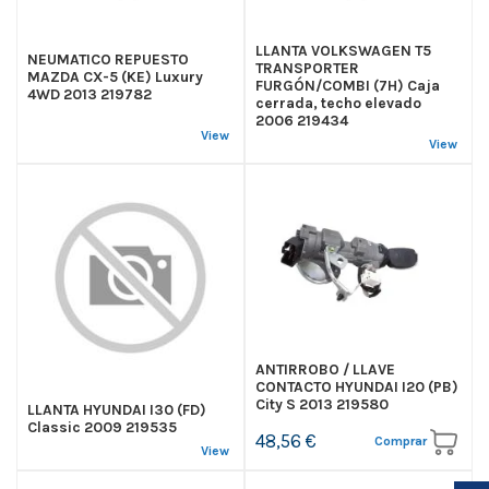
LLANTA VOLKSWAGEN T5
NEUMATICO REPUESTO
TRANSPORTER
MAZDA CX-5 (KE) Luxury
FURGÓN/COMBI (7H) Caja
4WD 2013 219782
cerrada, techo elevado
2006 219434
View
View
ANTIRROBO / LLAVE
CONTACTO HYUNDAI I20 (PB)
City S 2013 219580
LLANTA HYUNDAI I30 (FD)
Classic 2009 219535
48,56 €
Comprar
View