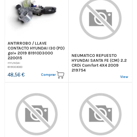
ANTIRROBO / LLAVE
CONTACTO HYUNDAI I30 (PD)
go!+ 2019 81910D3000
NEUMATICO REPUESTO
220015
HYUNDAI SANTA FE (CM) 2.2
HYUNDAI
CRDi Comfort 4X4 2009
81910D3000
219754
48,56 €
Comprar
View