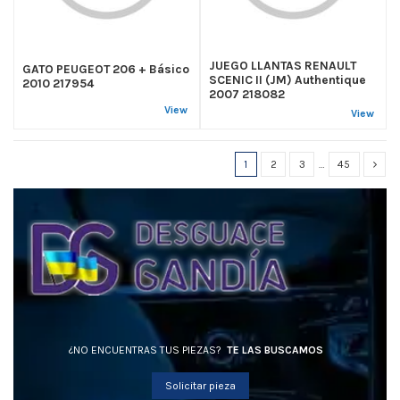
JUEGO LLANTAS RENAULT
GATO PEUGEOT 206 + Básico
SCENIC II (JM) Authentique
2010 217954
2007 218082
View
View
1
2
3
…
45
¿NO ENCUENTRAS TUS PIEZAS?
TE LAS BUSCAMOS
Solicitar pieza