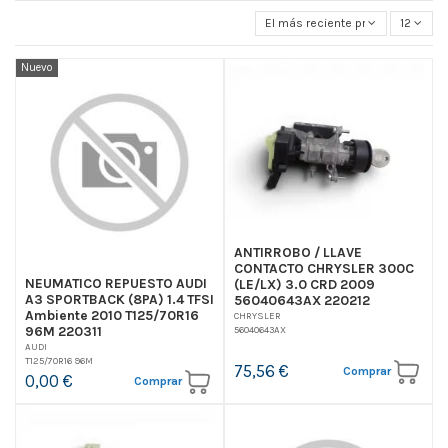
El más reciente primero
12
Nuevo
ANTIRROBO / LLAVE
CONTACTO CHRYSLER 300C
NEUMATICO REPUESTO AUDI
(LE/LX) 3.0 CRD 2009
A3 SPORTBACK (8PA) 1.4 TFSI
56040643AX 220212
Ambiente 2010 T125/70R16
CHRYSLER
96M 220311
56040643AX
AUDI
T125/70R16 96M
75,56 €
Comprar
0,00 €
Comprar