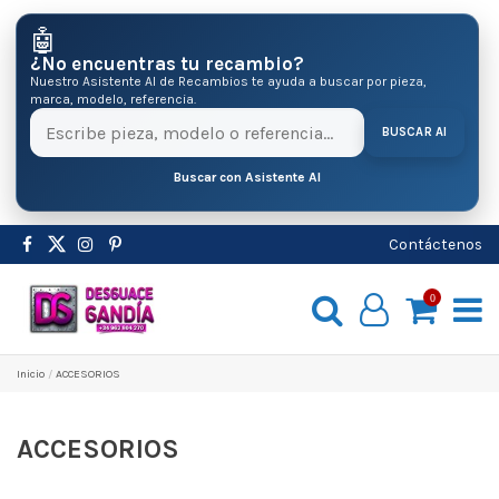
🤖
¿No encuentras tu recambio?
Nuestro Asistente AI de Recambios te ayuda a buscar por pieza,
marca, modelo, referencia.
BUSCAR AI
Buscar con Asistente AI
Contáctenos
0
Inicio
ACCESORIOS
ACCESORIOS