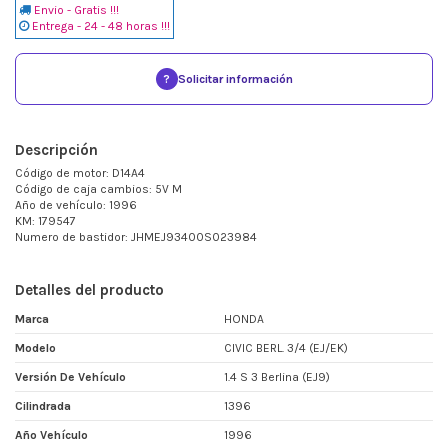
Envio - Gratis !!!
Entrega - 24 - 48 horas !!!
?
Solicitar información
Descripción
Código de motor: D14A4
Código de caja cambios: 5V M
Año de vehículo: 1996
KM: 179547
Numero de bastidor: JHMEJ93400S023984
Detalles del producto
Marca
HONDA
Modelo
CIVIC BERL. 3/4 (EJ/EK)
Versión De Vehículo
1.4 S 3 Berlina (EJ9)
Cilindrada
1396
Año Vehículo
1996