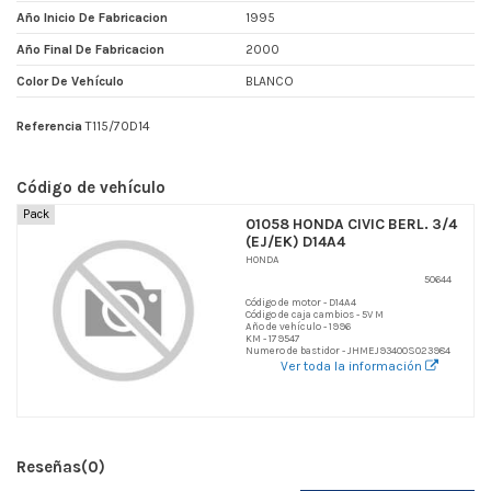
Año Inicio De Fabricacion
1995
Año Final De Fabricacion
2000
Color De Vehículo
BLANCO
Referencia
T115/70D14
Código de vehículo
Pack
01058 HONDA CIVIC BERL. 3/4
(EJ/EK) D14A4
HONDA
50644
Código de motor - D14A4
Código de caja cambios - 5V M
Año de vehículo - 1996
KM - 179547
Numero de bastidor - JHMEJ93400S023984
Ver toda la información
Reseñas
(0)