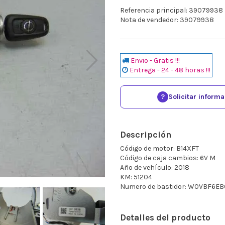
Referencia principal: 39079938
Nota de vendedor: 39079938
Envio - Gratis !!!
Entrega - 24 - 48 horas !!!
?
Solicitar inform
Descripción
Código de motor: B14XFT
Código de caja cambios: 6V M
Año de vehículo: 2018
KM: 51204
Numero de bastidor: W0VBF6E
Detalles del producto