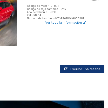
50479
Código de motor - B14XFT
Código de caja cambios - 6V M
Año de vehículo - 2018
KM - 51204
Numero de bastidor - W0VBF6EB0JG053381
Ver toda la información
Escribe una reseña