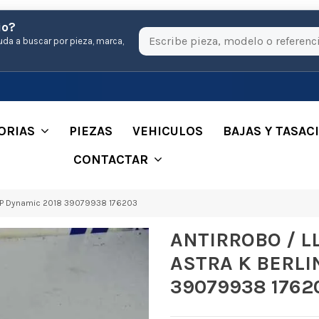
io?
uda a buscar por pieza, marca,
ORIAS
PIEZAS
VEHICULOS
BAJAS Y TASAC
CONTACTAR
5P Dynamic 2018 39079938 176203
ANTIRROBO / L
ASTRA K BERLI
39079938 1762