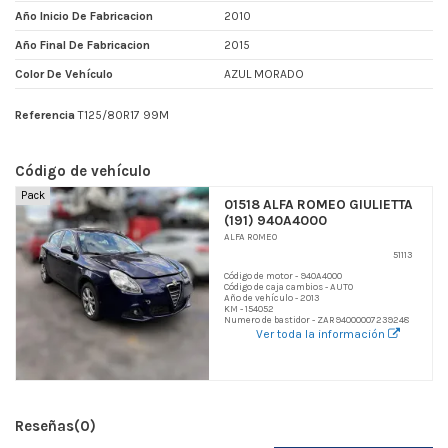
Año Inicio De Fabricacion
2010
Año Final De Fabricacion
2015
Color De Vehículo
AZUL MORADO
Referencia
T125/80R17 99M
Código de vehículo
Pack
01518 ALFA ROMEO GIULIETTA
(191) 940A4000
ALFA ROMEO
51113
Código de motor - 940A4000
Código de caja cambios - AUTO
Año de vehículo - 2013
KM - 154052
Numero de bastidor - ZAR94000007239248
Ver toda la información
Reseñas
(0)