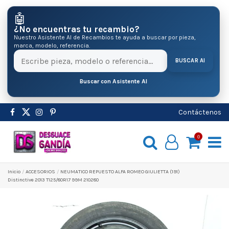
🤖
¿No encuentras tu recambio?
Nuestro Asistente AI de Recambios te ayuda a buscar por pieza,
marca, modelo, referencia.
BUSCAR AI
Buscar con Asistente AI
Contáctenos
0
Inicio
ACCESORIOS
NEUMATICO REPUESTO ALFA ROMEO GIULIETTA (191)
Distinctive 2013 T125/80R17 99M 210280