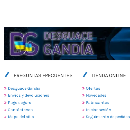
PREGUNTAS FRECUENTES
TIENDA ONLINE
Desguace Gandia
Ofertas
Envíos y devoluciones
Novedades
Pago seguro
Fabricantes
Contáctenos
Iniciar sesión
Mapa del sitio
Seguimiento de pedidos