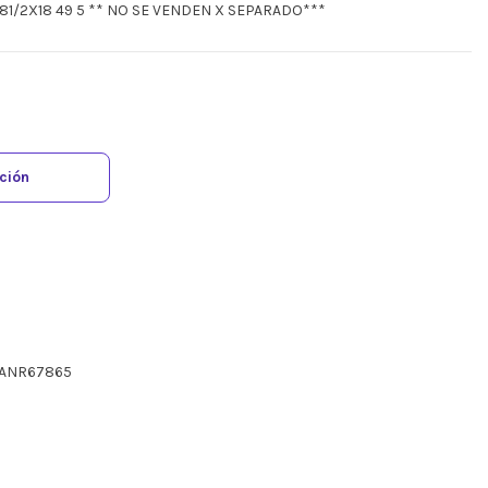
81/2X18 49 5 ** NO SE VENDEN X SEPARADO***
ación
3ANR67865