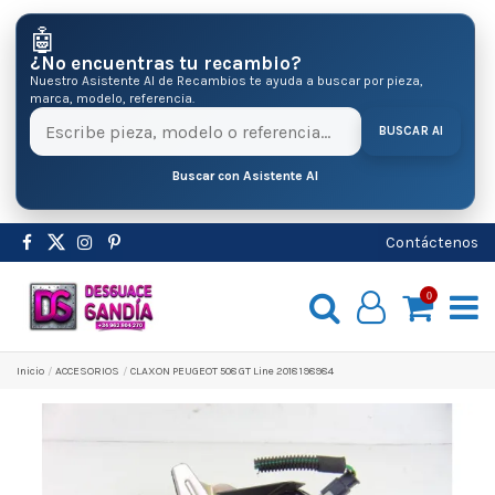
🤖
¿No encuentras tu recambio?
Nuestro Asistente AI de Recambios te ayuda a buscar por pieza,
marca, modelo, referencia.
BUSCAR AI
Buscar con Asistente AI
Contáctenos
0
Inicio
ACCESORIOS
CLAXON PEUGEOT 508 GT Line 2018 198984