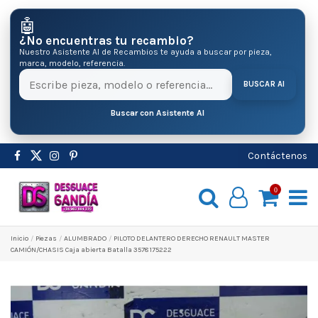
🤖
¿No encuentras tu recambio?
Nuestro Asistente AI de Recambios te ayuda a buscar por pieza,
marca, modelo, referencia.
BUSCAR AI
Buscar con Asistente AI
Contáctenos
0
Inicio
Pіezas
ALUMBRADO
PILOTO DELANTERO DERECHO RENAULT MASTER
CAMIÓN/CHASIS Caja abierta Batalla 3578 175222