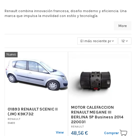
Renault combina innovación francesa, diseño moderno y eficiencia. Una
marca que impulsa la movilidad con estilo y tecnología.
More
El más reciente primero
12
Nuevo
MOTOR CALEFACCION
01893 RENAULT SCENIC II
RENAULT MEGANE III
(JM) K9K732
BERLINA 5P Business 2014
RENAULT
220031
51489
RENAULT
48,56 €
View
Comprar