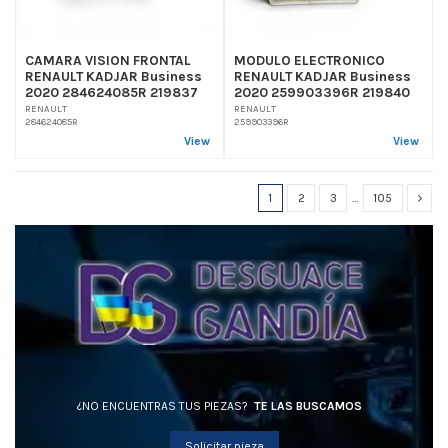
CAMARA VISION FRONTAL
MODULO ELECTRONICO
RENAULT KADJAR Business
RENAULT KADJAR Business
2020 284624085R 219837
2020 259903396R 219840
RENAULT
RENAULT
284624085R
259903396R
View
View
1
2
3
…
105
¿NO ENCUENTRAS TUS PIEZAS?
TE LAS BUSCAMOS
Solicitar pieza