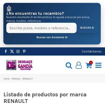
🤖
¿No encuentras tu recambio?
Nuestro Asistente AI de Recambios te ayuda a buscar por pieza,
marca, modelo, referencia.
BUSCAR AI
Buscar con Asistente AI
Contáctenos
0
Inicio
Marcas
RENAULT
Listado de productos por marca
RENAULT