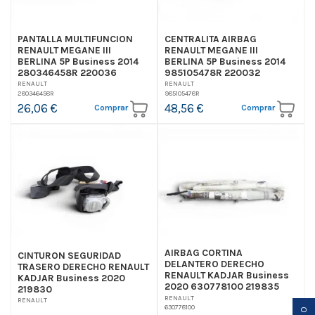
PANTALLA MULTIFUNCION
CENTRALITA AIRBAG
RENAULT MEGANE III
RENAULT MEGANE III
BERLINA 5P Business 2014
BERLINA 5P Business 2014
280346458R 220036
985105478R 220032
RENAULT
RENAULT
280346458R
985105478R
26,06 €
48,56 €
Comprar
Comprar
AIRBAG CORTINA
CINTURON SEGURIDAD
DELANTERO DERECHO
TRASERO DERECHO RENAULT
RENAULT KADJAR Business
KADJAR Business 2020
2020 630778100 219835
219830
RENAULT
RENAULT
630778100