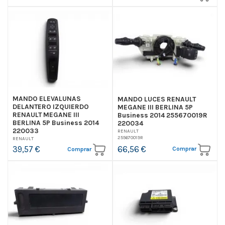
MANDO ELEVALUNAS
MANDO LUCES RENAULT
DELANTERO IZQUIERDO
MEGANE III BERLINA 5P
RENAULT MEGANE III
Business 2014 255670019R
BERLINA 5P Business 2014
220034
220033
RENAULT
255670019R
RENAULT
66,56 €
39,57 €
Comprar
Comprar