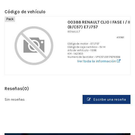
Código de vehículo
Pack
00388 RENAULT CLIO I FASE I / II
(B/C57) E7J757
RENAULT
49961
Código de motor - E7J757
Código de caja cambios - 5V M
Año de vehículo - 1998
KM - 142903
Numero de bastidor - VF1C57J0E17678906
Ver toda la información
Reseñas
(0)
Sin reseñas
Escribe una reseña