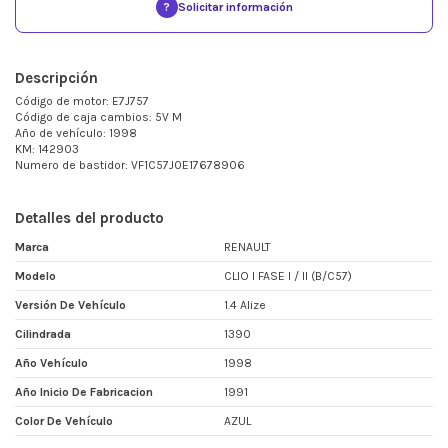
?
Solicitar información
Descripción
Código de motor: E7J757
Código de caja cambios: 5V M
Año de vehículo: 1998
KM: 142903
Numero de bastidor: VF1C57J0E17678906
Detalles del producto
Marca
RENAULT
Modelo
CLIO I FASE I / II (B/C57)
Versión De Vehículo
1.4 Alize
Cilindrada
1390
Año Vehículo
1998
Año Inicio De Fabricacion
1991
Color De Vehículo
AZUL