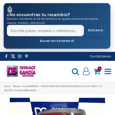
🤖
¿No encuentras tu recambio?
Nuestro Asistente AI de Recambios te ayuda a buscar por pieza,
marca, modelo, referencia.
BUSCAR AI
Buscar con Asistente AI
Contáctenos
0
Inicio
Pіezas
ALUMBRADO
PILOTO TRASERO DERECHO RENAULT CLIO I FASE I / II
(B/C57) 1.4 Alize 1998 149291