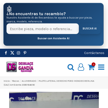
🤖
¿No encuentras tu recambio?
Nuestro Asistente AI de Recambios te ayuda a buscar por pieza,
marca, modelo, referencia.
BUSCAR AI
Buscar con Asistente AI
Contáctenos
0
Inicio
Pіezas
ALUMBRADO
PILOTO LATERAL DERECHO FORD MONDEO BERLINA
(CA2) Ambiente 2008 184690