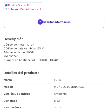
Envio - Gratis !!!
Entrega - 24 - 48 horas !!!
?
Solicitar información
Descripción
Código de motor: QYBA
Código de caja cambios: 6V M
Año de vehículo: 2008
KM: 155740
Numero de bastidor: WF0EXXGBBE8L56511
Detalles del producto
Marca
FORD
Modelo
MONDEO BERLINA (CA2)
Versión De Vehículo
Ambiente
Cilindrada
1753
Año Vehículo
2008