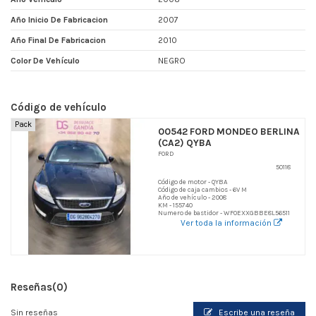
Año Inicio De Fabricacion
2007
Año Final De Fabricacion
2010
Color De Vehículo
NEGRO
Código de vehículo
Pack
00542 FORD MONDEO BERLINA
(CA2) QYBA
FORD
50118
Código de motor - QYBA
Código de caja cambios - 6V M
Año de vehículo - 2008
KM - 155740
Numero de bastidor - WF0EXXGBBE8L56511
Ver toda la información
Reseñas
(0)
Sin reseñas
Escribe una reseña