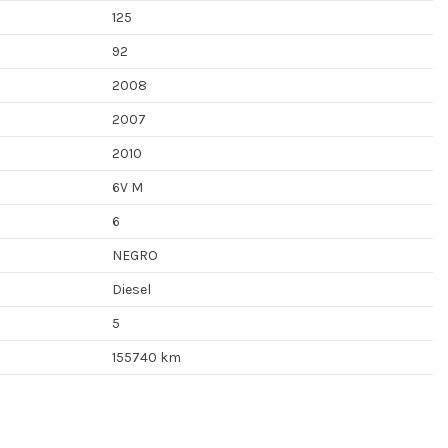
125
92
2008
2007
2010
6V M
6
NEGRO
Diesel
5
155740 km