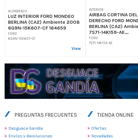
INTERIOR
ALUMBRADO
AIRBAG CORTINA DE
LUZ INTERIOR FORD MONDEO
DERECHO FORD MON
BERLINA (CA2) Ambiente 2008
BERLINA (CA2) Ambi
6G9N-15K607-CF 164659
7S71-14K159-AE...
FORD
FORD
6G9N-15K607-CF
7S71-14K159-AE
View
PREGUNTAS FRECUENTES
TIENDA ONLINE
Desguace Gandia
Ofertas
Envíos y devoluciones
Novedades