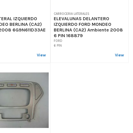
CARROCERIA LATERALES
TERAL IZQUIERDO
ELEVALUNAS DELANTERO
EO BERLINA (CA2)
IZQUIERDO FORD MONDEO
 2008 6G9N611D33AE
BERLINA (CA2) Ambiente 2008
6 PIN 168879
FORD
6 PIN
View
View