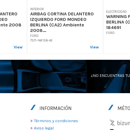
INTERIOR
ELECTRICIDAD
LANTERO
AIRBAG CORTINA DELANTERO
WARNING 
DEO
IZQUIERDO FORD MONDEO
BERLINA (
ente 2008
BERLINA (CA2) Ambiente
184691
2008...
FORD
FORD
7S71-14K158-AE
View
View
¿NO ENCUENTRAS TU
INFORMACIÓN
MÉTO
Términos y condiciones
Aviso legal