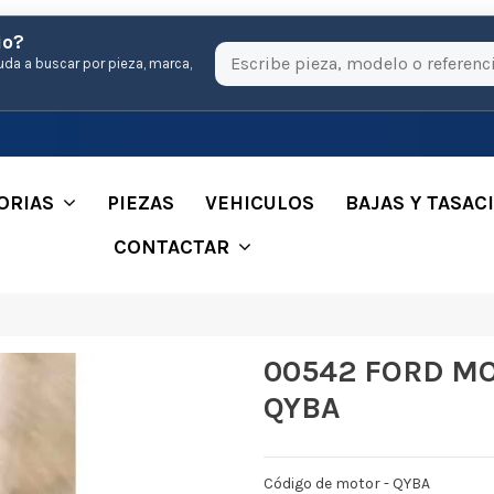
io?
uda a buscar por pieza, marca,
ORIAS
PIEZAS
VEHICULOS
BAJAS Y TASAC
CONTACTAR
00542 FORD MO
QYBA
Código de motor - QYBA