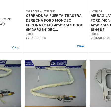
CARROCERIA LATERALES
INTERIOR
CERRADURA PUERTA TRASERA
AIRBAG LA
 FORD
DERECHA FORD MONDEO
FORD MOND
A2)
BERLINA (CA2) Ambiente 2008
Ambiente
6M2AR26412EC...
184687
FORD
FORD
6M2AR26412EC
6G9N611D33AE
View
View