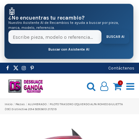
🤖
¿No encuentras tu recambio?
Nuestro Asistente AI de Recambios te ayuda a buscar por pieza,
marca, modelo, referencia.
BUSCAR AI
Buscar con Asistente AI
Contáctenos
0
Inicio
Pіezas
ALUMBRADO
PILOTO TRASERO IZQUIERDO ALFA ROMEO GIULIETTA
(191) Distinctive 2014 50513613 217219