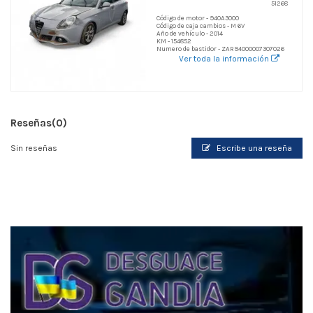
51268
Código de motor - 940A3000
Código de caja cambios - M 6V
Año de vehículo - 2014
KM - 154852
Numero de bastidor - ZAR94000007307026
Ver toda la información
Reseñas
(0)
Sin reseñas
Escribe una reseña