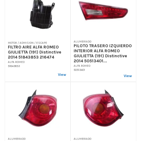
ALUMBRADO
MOTOR / ADMISION / ESCAPE
PILOTO TRASERO IZQUIERDO
FILTRO AIRE ALFA ROMEO
INTERIOR ALFA ROMEO
GIULIETTA (191) Distinctive
GIULIETTA (191) Distinctive
2014 51843853 216474
2014 50513401...
ALFA ROMEO
ALFA ROMEO
51843853
50513401
View
View
ALUMBRADO
ALUMBRADO