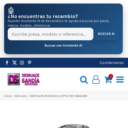
🤖
¿No encuentras tu recambio?
Nuestro Asistente AI de Recambios te ayuda a buscar por pieza,
marca, modelo, referencia.
BUSCAR AI
Buscar con Asistente AI
Contáctenos
0
Inicio
Vehiculos
01673 ALFA ROMEO GIULIETTA (191) 940A3000