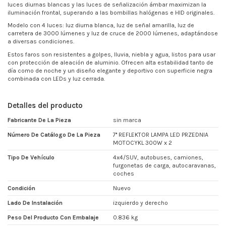
luces diurnas blancas y las luces de señalización ámbar maximizan la
iluminación frontal, superando a las bombillas halógenas e HID originales.
Modelo con 4 luces: luz diurna blanca, luz de señal amarilla, luz de
carretera de 3000 lúmenes y luz de cruce de 2000 lúmenes, adaptándose
a diversas condiciones.
Estos faros son resistentes a golpes, lluvia, niebla y agua, listos para usar
con protección de aleación de aluminio. Ofrecen alta estabilidad tanto de
día como de noche y un diseño elegante y deportivo con superficie negra
combinada con LEDs y luz cerrada.
Detalles del producto
Fabricante De La Pieza
sin marca
Número De Catálogo De La Pieza
7'' REFLEKTOR LAMPA LED PRZEDNIA
MOTOCYKL 300W x 2
Tipo De Vehículo
4x4/SUV, autobuses, camiones,
furgonetas de carga, autocaravanas,
coches
Condición
Nuevo
Lado De Instalación
izquierdo y derecho
Peso Del Producto Con Embalaje
0.836 kg