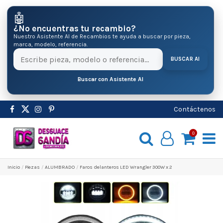
🤖
¿No encuentras tu recambio?
Nuestro Asistente AI de Recambios te ayuda a buscar por pieza,
marca, modelo, referencia.
BUSCAR AI
Buscar con Asistente AI
Contáctenos
0
Inicio
Pіezas
ALUMBRADO
Faros delanteros LED Wrangler 300W x 2