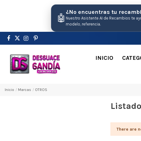
¿No encuentras tu recamb
🤖
Nuestro Asistente AI de Recambios te ay
modelo, referencia.
INICIO
CATEG
Inicio
Marcas
OTROS
Listad
There are n