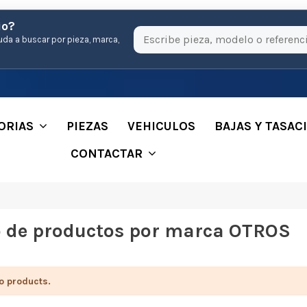
io?
uda a buscar por pieza, marca,
ORIAS
PIEZAS
VEHICULOS
BAJAS Y TASAC
CONTACTAR
o de productos por marca OTROS
o products.