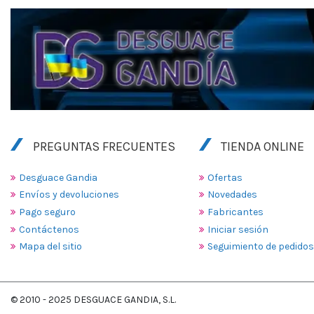
PREGUNTAS FRECUENTES
TIENDA ONLINE
Desguace Gandia
Ofertas
Envíos y devoluciones
Novedades
Pago seguro
Fabricantes
Contáctenos
Iniciar sesión
Mapa del sitio
Seguimiento de pedidos
© 2010 - 2025 DESGUACE GANDIA, S.L.