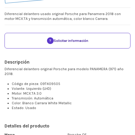
Diferencial delantero usado original Porsche para Panamera 2018 con
motor MCX.TA y transmisión automática, color blanco Carrara.
?
Solicitar información
Descripción
Diferencial delantero original Porsche para modelo PANAMERA (971) año
2018.
Código de pieza: 09T409505
Volante: Izquierdo (LHD)
Motor: MCX.TA 3.0
Transmisión: Automática
Color: Blanco Carrara White Metallic
Estado: Usado
Detalles del producto
Marca
Porsche OE