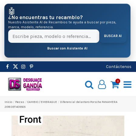
🤖
¿No encuentras tu recambio?
Nuestro Asistente AI de Recambios te ayuda a buscar por pieza,
marca, modelo, referencia.
BUSCAR AI
Buscar con Asistente AI
Contáctenos
0
Inicio
Pіezas
CAMBIO / EMBRAGUE
Diferencial delantero Porsche PANAMERA
2018 09T409505