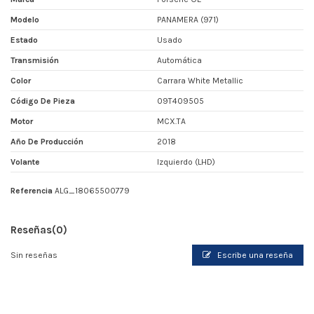
Modelo
PANAMERA (971)
Estado
Usado
Transmisión
Automática
Color
Carrara White Metallic
Código De Pieza
09T409505
Motor
MCX.TA
Año De Producción
2018
Volante
Izquierdo (LHD)
Referencia
ALG_18065500779
Reseñas
(0)
Sin reseñas
Escribe una reseña