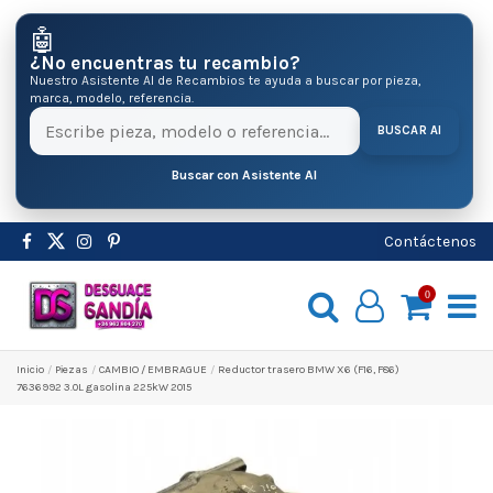
🤖
¿No encuentras tu recambio?
Nuestro Asistente AI de Recambios te ayuda a buscar por pieza,
marca, modelo, referencia.
BUSCAR AI
Buscar con Asistente AI
Contáctenos
0
Inicio
Pіezas
CAMBIO / EMBRAGUE
Reductor trasero BMW X6 (F16, F86)
7636992 3.0L gasolina 225kW 2015