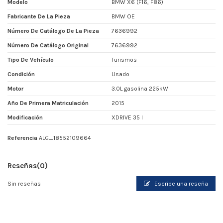
Modelo
BMW X6 (F16, F86)
Fabricante De La Pieza
BMW OE
Número De Catálogo De La Pieza
7636992
Número De Catálogo Original
7636992
Tipo De Vehículo
Turismos
Condición
Usado
Motor
3.0L gasolina 225kW
Año De Primera Matriculación
2015
Modificación
XDRIVE 35 I
Referencia
ALG_18552109664
Reseñas
(0)
Sin reseñas
Escribe una reseña