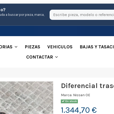
io?
uda a buscar por pieza, marca,
ORIAS
PIEZAS
VEHICULOS
BAJAS Y TASAC
CONTACTAR
Diferencial tra
Marca:
Nissan OE
En stock
1.344,70 €