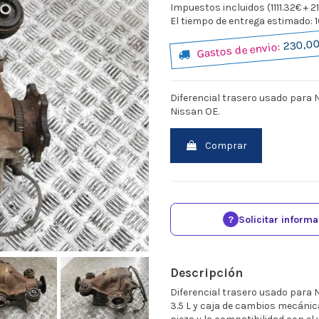
Impuestos incluidos (1111.32€ + 2
El tiempo de entrega estimado: 10
230,00
Gastos de envio:
Diferencial trasero usado para 
Nissan OE.
Comprar
?
Solicitar inform
Descripción
Diferencial trasero usado para
3.5 L y caja de cambios mecánic