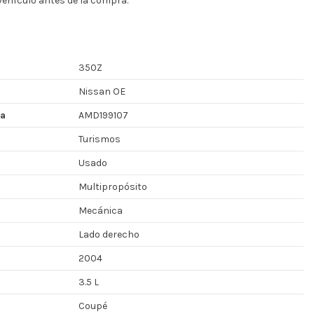
 vehículo antes de la compra.
350Z
Nissan OE
za
AMD199107
Turismos
Usado
Multipropósito
Mecánica
Lado derecho
2004
3.5 L
Coupé