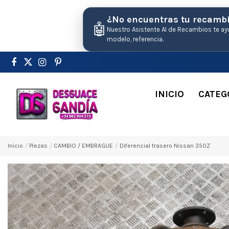
¿No encuentras tu recamb
🤖
Nuestro Asistente AI de Recambios te ay
modelo, referencia.
INICIO
CATEG
Inicio
Pіezas
CAMBIO / EMBRAGUE
Diferencial trasero Nissan 350Z