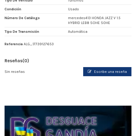
Tipo De Vehículo
Turismos
Condición
Usado
Número De Catálogo
mercedes413 HONDA JAZZ V 1.5
HYBRID LEB8 SOHE S0HE
Tipo De Transmisión
Automática
Referencia
ALG_17739127653
Reseñas
(0)
Sin reseñas
Escribe una reseña