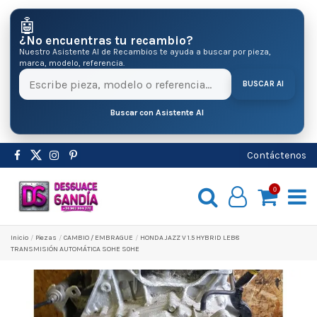
🤖
¿No encuentras tu recambio?
Nuestro Asistente AI de Recambios te ayuda a buscar por pieza,
marca, modelo, referencia.
BUSCAR AI
Buscar con Asistente AI
Contáctenos
0
Inicio
Pіezas
CAMBIO / EMBRAGUE
HONDA JAZZ V 1.5 HYBRID LEB8
TRANSMISIÓN AUTOMÁTICA SOHE S0HE