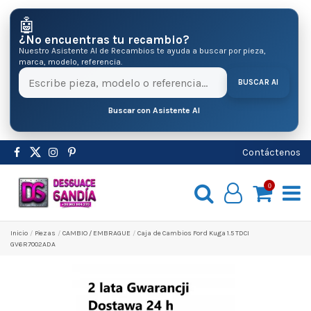
🤖
¿No encuentras tu recambio?
Nuestro Asistente AI de Recambios te ayuda a buscar por pieza,
marca, modelo, referencia.
BUSCAR AI
Buscar con Asistente AI
Contáctenos
0
Inicio
Pіezas
CAMBIO / EMBRAGUE
Caja de Cambios Ford Kuga 1.5 TDCI
GV6R7002ADA