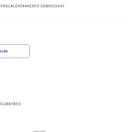
JA PRECALENTAMIENTO 0281003047
ación
50C2667853