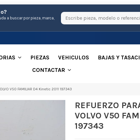
io?
uda a buscar por pieza, marca,
ORIAS
PIEZAS
VEHICULOS
BAJAS Y TASAC
CONTACTAR
VO V50 FAMILIAR D4 Kinetic 2011 197343
REFUERZO PAR
VOLVO V50 FAMI
197343