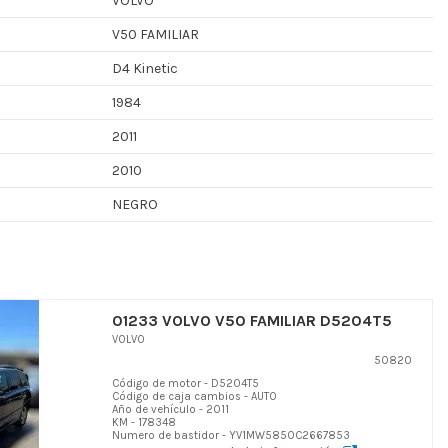
VOLVO
V50 FAMILIAR
D4 Kinetic
1984
2011
2010
NEGRO
01233 VOLVO V50 FAMILIAR D5204T5
VOLVO
50820
Código de motor - D5204T5
Código de caja cambios - AUTO
Año de vehículo - 2011
KM - 178348
Numero de bastidor - YV1MW5850C2667853