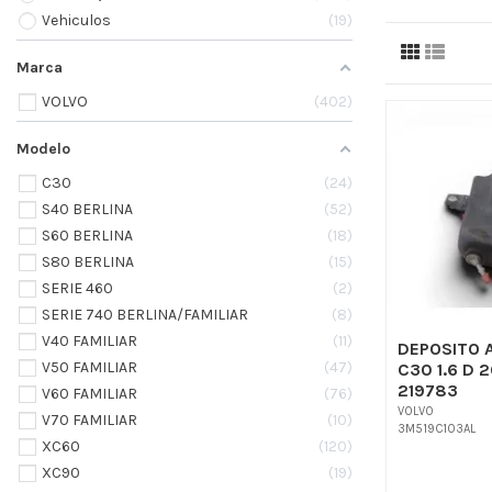
Vehiculos
19
Marca
VOLVO
402
Modelo
C30
24
S40 BERLINA
52
S60 BERLINA
18
S80 BERLINA
15
SERIE 460
2
SERIE 740 BERLINA/FAMILIAR
8
V40 FAMILIAR
11
DEPOSITO A
V50 FAMILIAR
47
C30 1.6 D 
219783
V60 FAMILIAR
76
VOLVO
V70 FAMILIAR
10
3M519C103AL
XC60
120
XC90
19