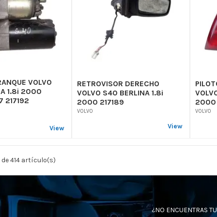
RANQUE VOLVO
RETROVISOR DERECHO
PILO
A 1.8i 2000
VOLVO S40 BERLINA 1.8i
VOLVO
 217192
2000 217189
2000 
VOLVO
VOLVO
View
View
de 414 artículo(s)
¿NO ENCUENTRAS TU