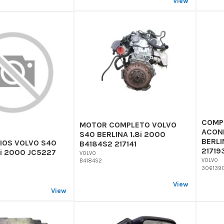
View
COMP
MOTOR COMPLETO VOLVO
ACON
S40 BERLINA 1.8i 2000
BERLI
IOS VOLVO S40
B4184S2 217141
21719
8i 2000 JC5227
VOLVO
VOLVO
B4184S2
306139
View
View