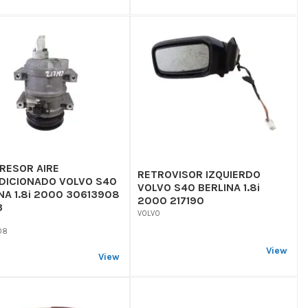
RESOR AIRE
RETROVISOR IZQUIERDO
DICIONADO VOLVO S40
VOLVO S40 BERLINA 1.8i
NA 1.8i 2000 30613908
2000 217190
3
VOLVO
08
View
View