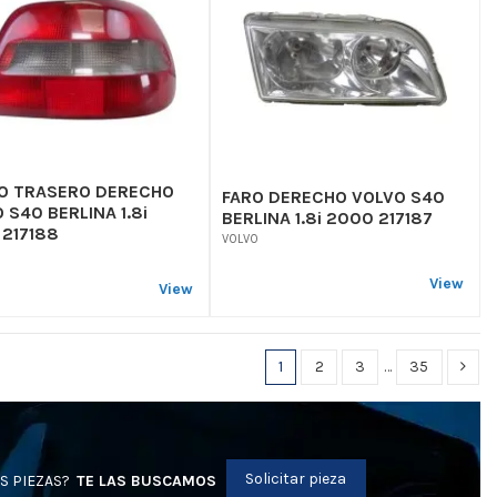
TO TRASERO DERECHO
FARO DERECHO VOLVO S40
 S40 BERLINA 1.8i
BERLINA 1.8i 2000 217187
217188
VOLVO
View
View
1
2
3
…
35
Solicitar pieza
S PIEZAS?
TE LAS BUSCAMOS