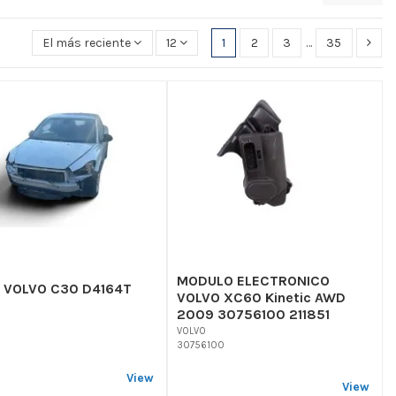
El más reciente primero
12
1
2
3
…
35
MODULO ELECTRONICO
 VOLVO C30 D4164T
VOLVO XC60 Kinetic AWD
2009 30756100 211851
VOLVO
30756100
View
View