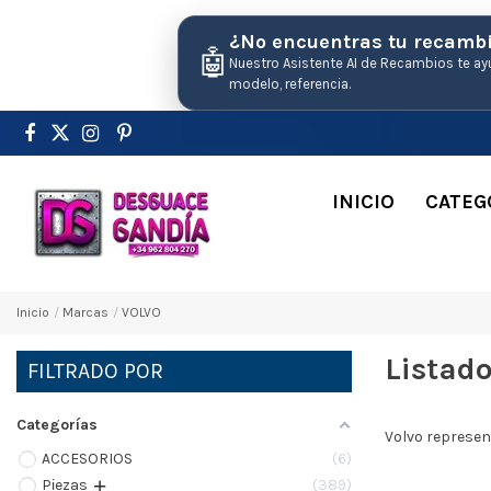
¿No encuentras tu recamb
🤖
Nuestro Asistente AI de Recambios te ay
modelo, referencia.
INICIO
CATEG
Inicio
Marcas
VOLVO
Listad
FILTRADO POR
Categorías
Volvo represen
ACCESORIOS
6
Pіezas
389