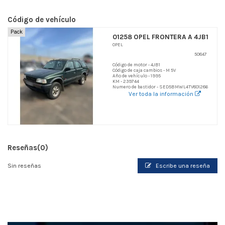
Código de vehículo
Pack
01258 OPEL FRONTERA A 4JB1
OPEL
50847
Código de motor - 4JB1
Código de caja cambios - M 5V
Año de vehículo - 1995
KM - 239744
Numero de bastidor - SED5BMWL4TV801286
Ver toda la información
Reseñas
(0)
Sin reseñas
Escribe una reseña