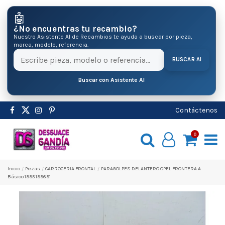
🤖
¿No encuentras tu recambio?
Nuestro Asistente AI de Recambios te ayuda a buscar por pieza,
marca, modelo, referencia.
BUSCAR AI
Buscar con Asistente AI
Contáctenos
0
Inicio
Pіezas
CARROCERIA FRONTAL
PARAGOLPES DELANTERO OPEL FRONTERA A
Básico 1995 199691