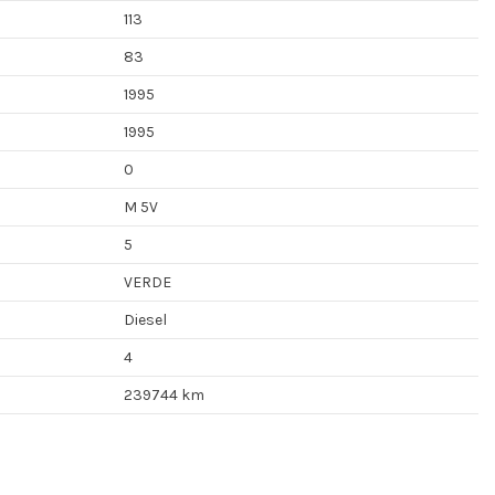
113
83
1995
1995
0
M 5V
5
VERDE
Diesel
4
239744 km