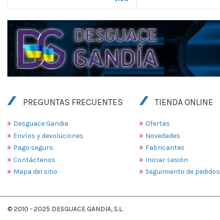
PREGUNTAS FRECUENTES
TIENDA ONLINE
Desguace Gandia
Ofertas
Envíos y devoluciones
Novedades
Pago seguro
Fabricantes
Contáctenos
Iniciar sesión
Mapa del sitio
Seguimiento de pedidos
© 2010 - 2025 DESGUACE GANDIA, S.L.