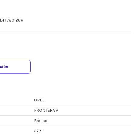
WL4TV801286
ación
OPEL
FRONTERA A
Básico
2771