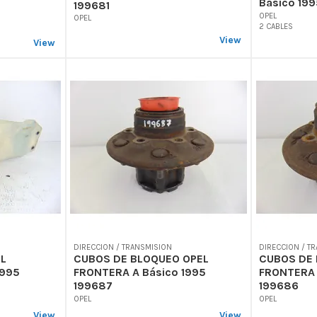
Básico 19
199681
OPEL
OPEL
2 CABLES
View
View
DIRECCION / TRANSMISION
DIRECCION / T
EL
CUBOS DE BLOQUEO OPEL
CUBOS DE
1995
FRONTERA A Básico 1995
FRONTERA 
199687
199686
OPEL
OPEL
View
View