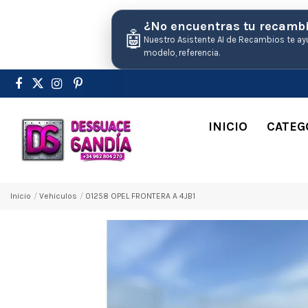
¿No encuentras tu recamb
🤖
Nuestro Asistente AI de Recambios te ay
modelo, referencia.
INICIO
CATEG
Inicio
Vehiculos
01258 OPEL FRONTERA A 4JB1