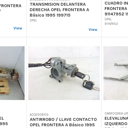
CUADRO I
TRANSMISION DELANTERA
FRONTERA
FRONTERA 
DERECHA OPEL FRONTERA A
7
91147952 
Básico 1995 199715
OPEL
OPEL
91147952
View
View
CARROCERIA LA
ACCESORIOS
EL
ELEVALUN
ANTIRROBO / LLAVE CONTACTO
1995
IZQUIERDO
OPEL FRONTERA A Básico 1995