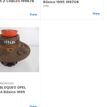
95 2 CABLES 199678
Básico 1995 199706
OPEL
View
View
RANSMISION
 BLOQUEO OPEL
A Básico 1995
View