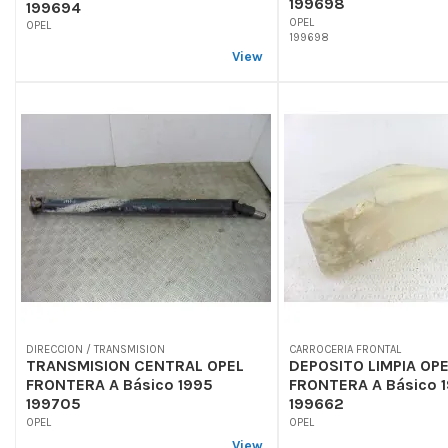
199698
199694
OPEL
OPEL
199698
View
DIRECCION / TRANSMISION
CARROCERIA FRONTAL
TRANSMISION CENTRAL OPEL
DEPOSITO LIMPIA OP
FRONTERA A Básico 1995
FRONTERA A Básico 
199705
199662
OPEL
OPEL
View