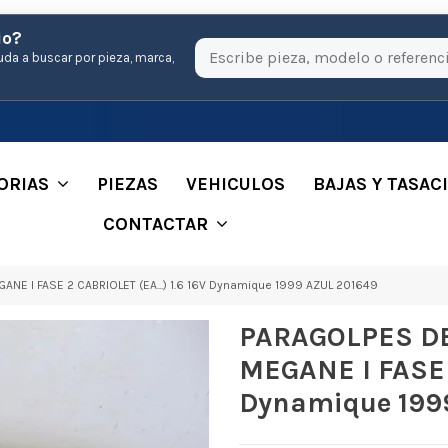
io?
uda a buscar por pieza, marca,
ORIAS
PIEZAS
VEHICULOS
BAJAS Y TASAC
CONTACTAR
E I FASE 2 CABRIOLET (EA...) 1.6 16V Dynamique 1999 AZUL 201649
PARAGOLPES D
MEGANE I FASE 2
Dynamique 199