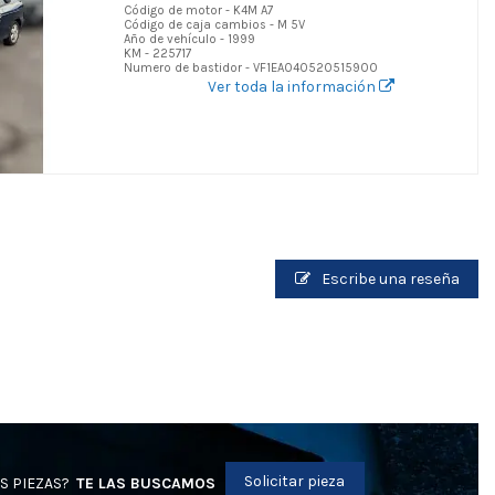
Código de motor - K4M A7
Código de caja cambios - M 5V
Año de vehículo - 1999
KM - 225717
Numero de bastidor - VF1EA040520515900
Ver toda la información
Escribe una reseña
Solicitar pieza
S PIEZAS?
TE LAS BUSCAMOS