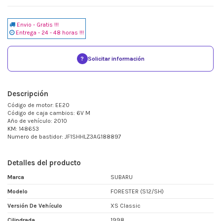
Envio - Gratis !!!
Entrega - 24 - 48 horas !!!
?
Solicitar información
Descripción
Código de motor: EE20
Código de caja cambios: 6V M
Año de vehículo: 2010
KM: 148653
Numero de bastidor: JF1SHHLZ3AG188897
Detalles del producto
Marca
SUBARU
Modelo
FORESTER (S12/SH)
Versión De Vehículo
XS Classic
Cilindrada
1998