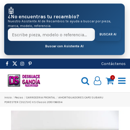
🤖
¿No encuentras tu recambio?
Nuestro Asistente AI de Recambios te ayuda a buscar por pieza,
marca, modelo, referencia.
BUSCAR AI
Buscar con Asistente AI
Contáctenos
0
Inicio
Pіezas
CARROCERIA FRONTAL
AMORTIGUADORES CAPO SUBARU
FORESTER (S12/SH) XS Classic 2010 196034