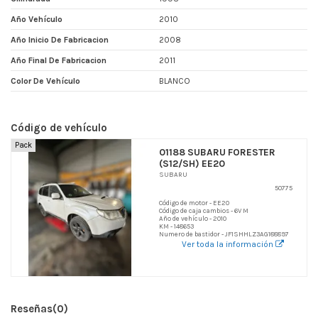
Año Vehículo
2010
Año Inicio De Fabricacion
2008
Año Final De Fabricacion
2011
Color De Vehículo
BLANCO
Código de vehículo
Pack
01188 SUBARU FORESTER
(S12/SH) EE20
SUBARU
50775
Código de motor - EE20
Código de caja cambios - 6V M
Año de vehículo - 2010
KM - 148653
Numero de bastidor - JF1SHHLZ3AG188897
Ver toda la información
Reseñas
(0)