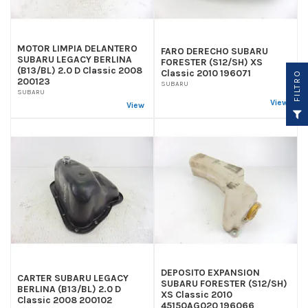
MOTOR LIMPIA DELANTERO
FARO DERECHO SUBARU
SUBARU LEGACY BERLINA
FORESTER (S12/SH) XS
(B13/BL) 2.0 D Classic 2008
Classic 2010 196071
O
200123
SUBARU
SUBARU
View
View
F
I
L
T
R
DEPOSITO EXPANSION
CARTER SUBARU LEGACY
SUBARU FORESTER (S12/SH)
BERLINA (B13/BL) 2.0 D
XS Classic 2010
Classic 2008 200102
45150AG020 196066