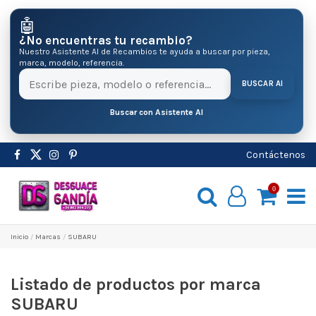
🤖
¿No encuentras tu recambio?
Nuestro Asistente AI de Recambios te ayuda a buscar por pieza,
marca, modelo, referencia.
BUSCAR AI
Buscar con Asistente AI
Contáctenos
0
Inicio
Marcas
SUBARU
Listado de productos por marca
SUBARU