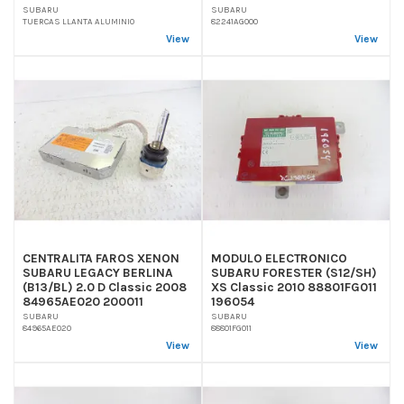
SUBARU
SUBARU
TUERCAS LLANTA ALUMINIO
82241AG000
View
View
CENTRALITA FAROS XENON
MODULO ELECTRONICO
SUBARU LEGACY BERLINA
SUBARU FORESTER (S12/SH)
(B13/BL) 2.0 D Classic 2008
XS Classic 2010 88801FG011
84965AE020 200011
196054
SUBARU
SUBARU
84965AE020
88801FG011
View
View