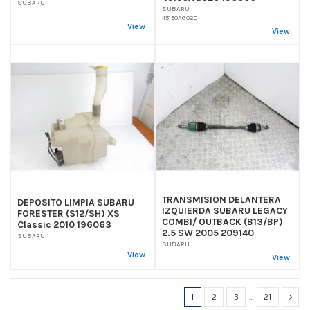
SUBARU
SUBARU
45150AG020
View
View
TRANSMISION DELANTERA
DEPOSITO LIMPIA SUBARU
IZQUIERDA SUBARU LEGACY
FORESTER (S12/SH) XS
COMBI/ OUTBACK (B13/BP)
Classic 2010 196063
2.5 SW 2005 209140
SUBARU
SUBARU
View
View
1
2
3
…
21