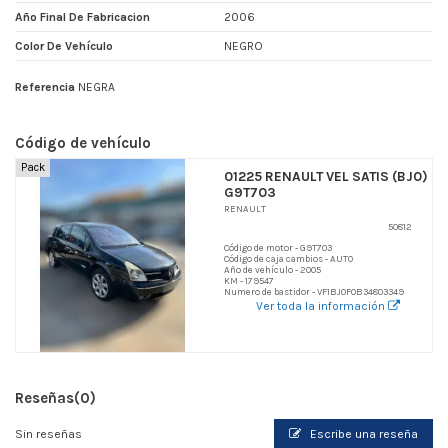
Año Final De Fabricacion
2006
Color De Vehículo
NEGRO
Referencia
NEGRA
Código de vehículo
Pack
01225 RENAULT VEL SATIS (BJ0)
G9T703
RENAULT
50812
Código de motor - G9T703
Código de caja cambios - AUTO
Año de vehículo - 2005
KM - 179547
Numero de bastidor - VF1BJ0F0B34803349
Ver toda la información
Reseñas
(0)
Sin reseñas
Escribe una reseña