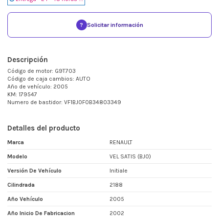
?
Solicitar información
Descripción
Código de motor: G9T703
Código de caja cambios: AUTO
Año de vehículo: 2005
KM: 179547
Numero de bastidor: VF1BJ0F0B34803349
Detalles del producto
Marca
RENAULT
Modelo
VEL SATIS (BJ0)
Versión De Vehículo
Initiale
Cilindrada
2188
Año Vehículo
2005
Año Inicio De Fabricacion
2002