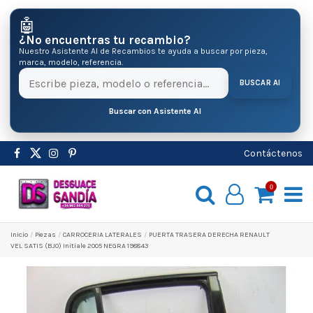
🤖
¿No encuentras tu recambio?
Nuestro Asistente AI de Recambios te ayuda a buscar por pieza,
marca, modelo, referencia.
BUSCAR AI
Buscar con Asistente AI
Contáctenos
0
Inicio
Pіezas
CARROCERIA LATERALES
PUERTA TRASERA DERECHA RENAULT
VEL SATIS (BJ0) Initiale 2005 NEGRA 198843