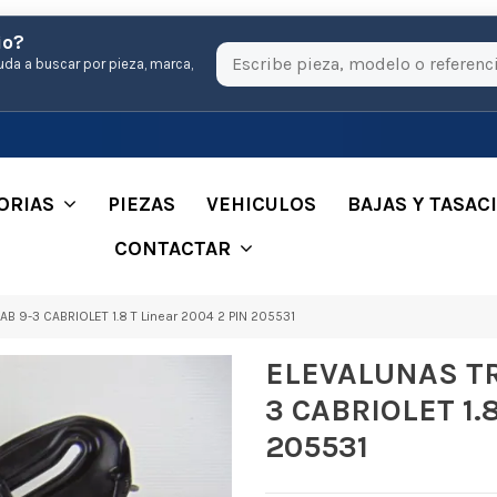
io?
uda a buscar por pieza, marca,
ORIAS
PIEZAS
VEHICULOS
BAJAS Y TASAC
CONTACTAR
9-3 CABRIOLET 1.8 T Linear 2004 2 PIN 205531
ELEVALUNAS T
3 CABRIOLET 1.8
205531