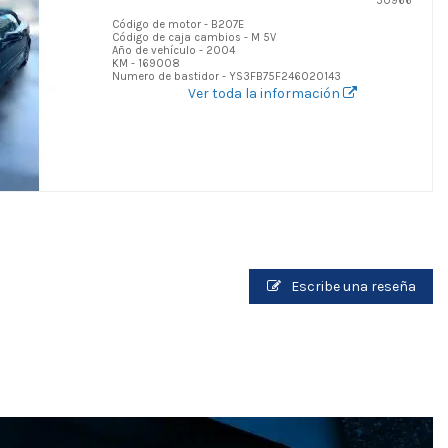
50966
Código de motor - B207E
Código de caja cambios - M 5V
Año de vehículo - 2004
KM - 169008
Numero de bastidor - YS3FB75F246020143
Ver toda la información
Escribe una reseña