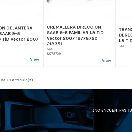
CREMALLERA DIRECCION
ON DELANTERA
TRAN
SAAB 9-5 FAMILIAR 1.9 TiD
SAAB 9-5
DEREC
Vector 2007 12778729
9 TiD Vector 2007
1.9 T
218351
SAAB
SAAB
12778729
View
View
 de 78 artículo(s)
¿NO ENCUENTRAS TU