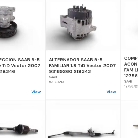
COMP
ECCION SAAB 9-5
ALTERNADOR SAAB 9-5
ACON
9 TiD Vector 2007
FAMILIAR 1.9 TiD Vector 2007
FAMIL
218346
93169260 218343
12756
SAAB
SAAB
93169260
1275672
View
View