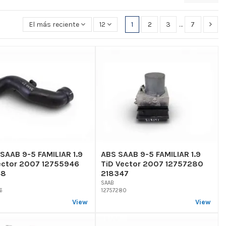
El más reciente primero
12
1
2
3
…
7
SAAB 9-5 FAMILIAR 1.9
ABS SAAB 9-5 FAMILIAR 1.9
ector 2007 12755946
TiD Vector 2007 12757280
48
218347
SAAB
6
12757280
View
View