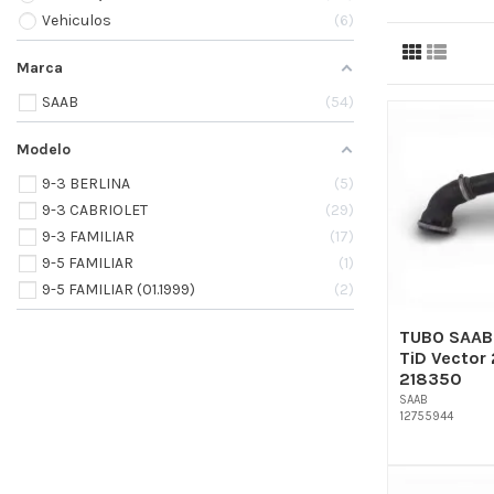
Vehiculos
6
Marca
SAAB
54
Modelo
9-3 BERLINA
5
9-3 CABRIOLET
29
9-3 FAMILIAR
17
9-5 FAMILIAR
1
9-5 FAMILIAR (01.1999)
2
TUBO SAAB 
TiD Vector
218350
SAAB
12755944