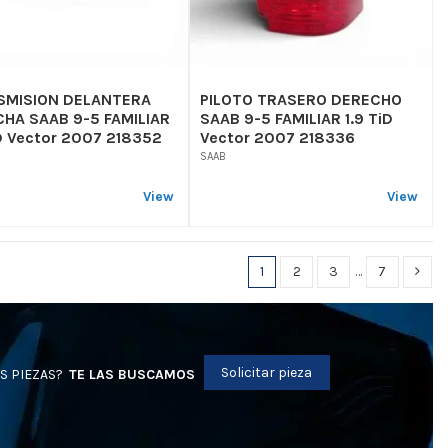
SMISION DELANTERA
PILOTO TRASERO DERECHO
HA SAAB 9-5 FAMILIAR
SAAB 9-5 FAMILIAR 1.9 TiD
iD Vector 2007 218352
Vector 2007 218336
SAAB
View
View
1
2
3
…
7
Solicitar pieza
S PIEZAS?
TE LAS BUSCAMOS