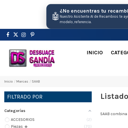
¿No encuentras tu recamb
🤖
Nuestro Asistente AI de Recambios te ay
modelo, referencia.
INICIO
CATEG
Inicio
Marcas
SAAB
Listad
FILTRADO POR
Categorías
SAAB combina i
ACCESORIOS
2
Pіezas
70