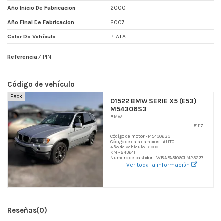
Año Inicio De Fabricacion
2000
Año Final De Fabricacion
2007
Color De Vehículo
PLATA
Referencia
7 PIN
Código de vehículo
Pack
01522 BMW SERIE X5 (E53)
M54306S3
BMW
51117
Código de motor - M54306S3
Código de caja cambios - AUTO
Año de vehículo - 2000
KM - 243641
Numero de bastidor - WBAFA51090LM23237
Ver toda la información
Reseñas
(0)