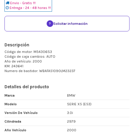
Envio - Gratis !!!
Entrega - 24 - 48 horas !!!
?
Solicitar información
Descripción
Código de motor: M54306S3
Código de caja cambios: AUTO
Año de vehículo: 2000
KM: 243641
Numero de bastidor: WBAFA51090LM23237
Detalles del producto
Marca
BMW
Modelo
SERIE X5 (E53)
Versión De Vehículo
3.0i
Cilindrada
2979
Año Vehículo
2000