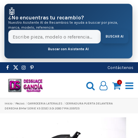
🤖
¿No encuentras tu recambio?
Nuestro Asistente AI de Recambios te ayuda a buscar por pieza,
marca, modelo, referencia.
BUSCAR AI
Buscar con Asistente AI
Contáctenos
0
Inicio
Pіezas
CARROCERIA LATERALES
CERRADURA PUERTA DELANTERA
DERECHA BMW SERIE X5 (E53) 3.0i 2000 7 PIN 209725