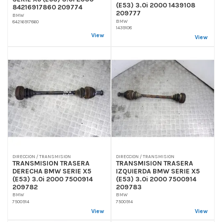
(E53) 3.0i 2000 1439108
84216917860 209774
209777
BMW
BMW
84216917860
1439108
View
View
DIRECCION / TRANSMISION
DIRECCION / TRANSMISION
TRANSMISION TRASERA
TRANSMISION TRASERA
DERECHA BMW SERIE X5
IZQUIERDA BMW SERIE X5
(E53) 3.0i 2000 7500914
(E53) 3.0i 2000 7500914
209782
209783
BMW
BMW
7500914
7500914
View
View