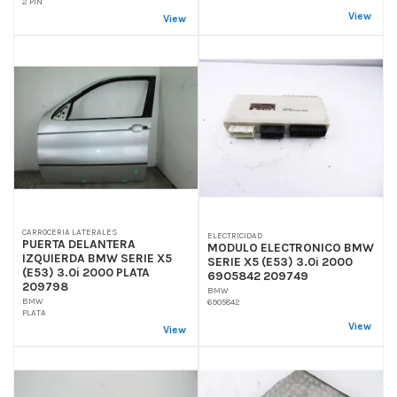
2 PIN
View
View
CARROCERIA LATERALES
ELECTRICIDAD
PUERTA DELANTERA
MODULO ELECTRONICO BMW
IZQUIERDA BMW SERIE X5
SERIE X5 (E53) 3.0i 2000
(E53) 3.0i 2000 PLATA
6905842 209749
209798
BMW
BMW
6905842
PLATA
View
View