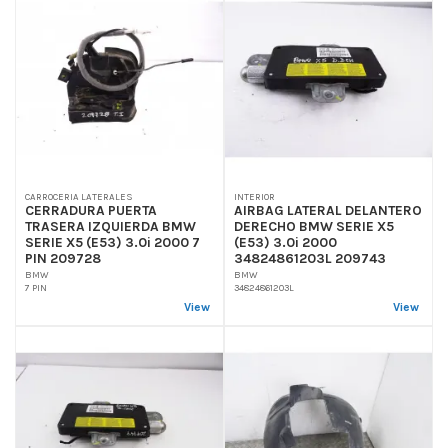
CARROCERIA LATERALES
INTERIOR
CERRADURA PUERTA
AIRBAG LATERAL DELANTERO
TRASERA IZQUIERDA BMW
DERECHO BMW SERIE X5
SERIE X5 (E53) 3.0i 2000 7
(E53) 3.0i 2000
PIN 209728
34824861203L 209743
BMW
BMW
7 PIN
34824861203L
View
View