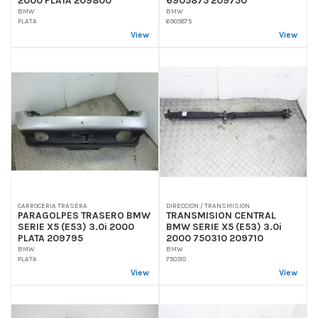
BMW
BMW
PLATA
6905875
View
View
CARROCERIA TRASERA
DIRECCION / TRANSMISION
PARAGOLPES TRASERO BMW
TRANSMISION CENTRAL
SERIE X5 (E53) 3.0i 2000
BMW SERIE X5 (E53) 3.0i
PLATA 209795
2000 750310 209710
BMW
BMW
PLATA
750310
View
View