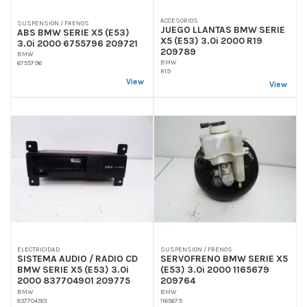
ACCESORIOS
SUSPENSION / FRENOS
JUEGO LLANTAS BMW SERIE
ABS BMW SERIE X5 (E53)
X5 (E53) 3.0i 2000 R19
3.0i 2000 6755796 209721
209789
BMW
BMW
6755796
R19
View
View
ELECTRICIDAD
SUSPENSION / FRENOS
SISTEMA AUDIO / RADIO CD
SERVOFRENO BMW SERIE X5
BMW SERIE X5 (E53) 3.0i
(E53) 3.0i 2000 1165679
2000 837704901 209775
209764
BMW
BMW
837704901
1165679