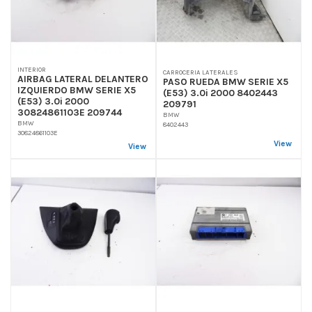
INTERIOR
CARROCERIA LATERALES
AIRBAG LATERAL DELANTERO
PASO RUEDA BMW SERIE X5
IZQUIERDO BMW SERIE X5
(E53) 3.0i 2000 8402443
(E53) 3.0i 2000
209791
30824861103E 209744
BMW
BMW
8402443
30824861103E
View
View