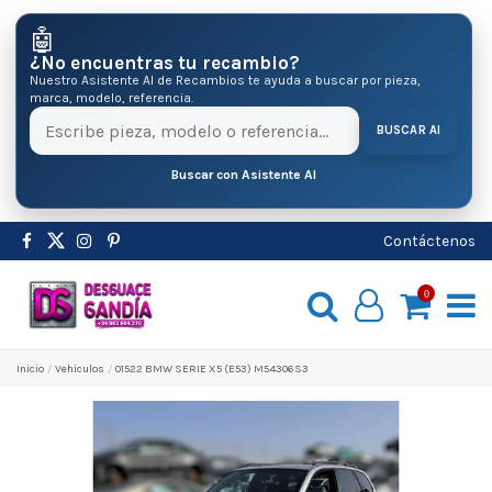
🤖
¿No encuentras tu recambio?
Nuestro Asistente AI de Recambios te ayuda a buscar por pieza,
marca, modelo, referencia.
BUSCAR AI
Buscar con Asistente AI
Contáctenos
0
Inicio
Vehiculos
01522 BMW SERIE X5 (E53) M54306S3