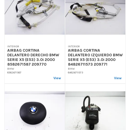
INTERIOR
INTERIOR
AIRBAG CORTINA
AIRBAG CORTINA
DELANTERO DERECHO BMW
DELANTERO IZQUIERDO BMW
SERIE X5 (E53) 3.0i 2000
SERIE X5 (E53) 3.0i 2000
8582671587 209770
84826711573 209771
BMW
BMW
8582671587
84826711573
View
View