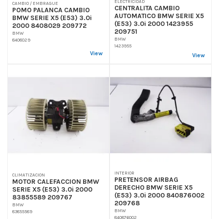
ELECTRICIDAD
CAMBIO / EMBRAGUE
CENTRALITA CAMBIO
POMO PALANCA CAMBIO
AUTOMATICO BMW SERIE X5
BMW SERIE X5 (E53) 3.0i
(E53) 3.0i 2000 1423955
2000 8408029 209772
209751
BMW
BMW
8408029
1423955
View
View
INTERIOR
CLIMATIZACION
PRETENSOR AIRBAG
MOTOR CALEFACCION BMW
DERECHO BMW SERIE X5
SERIE X5 (E53) 3.0i 2000
(E53) 3.0i 2000 840876002
83855589 209767
209768
BMW
BMW
83855589
840876002