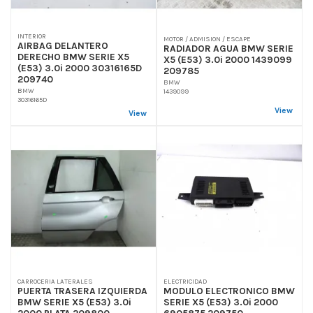
INTERIOR
MOTOR / ADMISION / ESCAPE
AIRBAG DELANTERO
RADIADOR AGUA BMW SERIE
DERECHO BMW SERIE X5
X5 (E53) 3.0i 2000 1439099
(E53) 3.0i 2000 30316165D
209785
209740
BMW
BMW
1439099
30316165D
View
View
CARROCERIA LATERALES
ELECTRICIDAD
PUERTA TRASERA IZQUIERDA
MODULO ELECTRONICO BMW
BMW SERIE X5 (E53) 3.0i
SERIE X5 (E53) 3.0i 2000
2000 PLATA 209800
6905875 209750