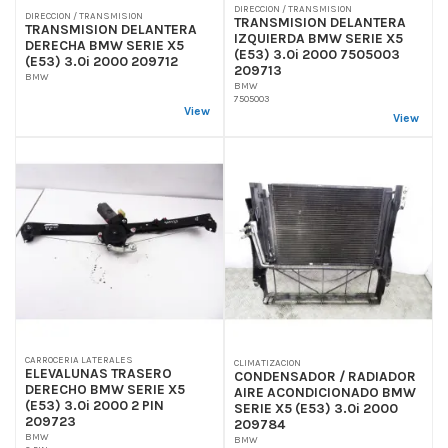
DIRECCION / TRANSMISION
DIRECCION / TRANSMISION
TRANSMISION DELANTERA
TRANSMISION DELANTERA
IZQUIERDA BMW SERIE X5
DERECHA BMW SERIE X5
(E53) 3.0i 2000 7505003
(E53) 3.0i 2000 209712
209713
BMW
BMW
7505003
View
View
CARROCERIA LATERALES
CLIMATIZACION
ELEVALUNAS TRASERO
CONDENSADOR / RADIADOR
DERECHO BMW SERIE X5
AIRE ACONDICIONADO BMW
(E53) 3.0i 2000 2 PIN
SERIE X5 (E53) 3.0i 2000
209723
209784
BMW
BMW