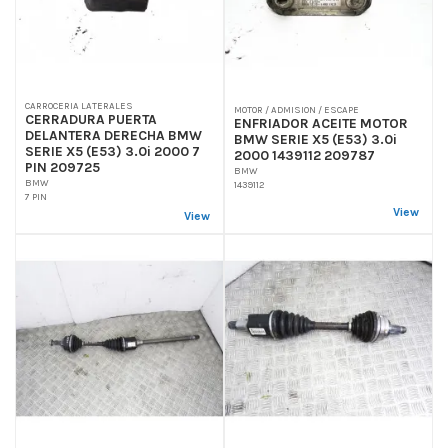
CARROCERIA LATERALES
MOTOR / ADMISION / ESCAPE
CERRADURA PUERTA
ENFRIADOR ACEITE MOTOR
DELANTERA DERECHA BMW
BMW SERIE X5 (E53) 3.0i
SERIE X5 (E53) 3.0i 2000 7
2000 1439112 209787
PIN 209725
BMW
BMW
1439112
7 PIN
View
View