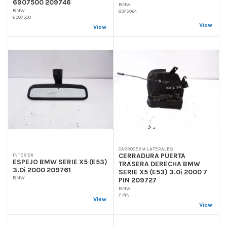
6907500 209746
BMW
BMW
8375964
6907500
View
View
CARROCERIA LATERALES
CERRADURA PUERTA
INTERIOR
ESPEJO BMW SERIE X5 (E53)
TRASERA DERECHA BMW
3.0i 2000 209761
SERIE X5 (E53) 3.0i 2000 7
BMW
PIN 209727
BMW
7 PIN
View
View