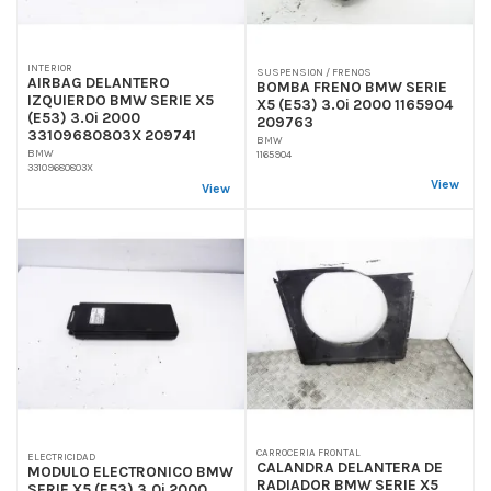
INTERIOR
SUSPENSION / FRENOS
AIRBAG DELANTERO
BOMBA FRENO BMW SERIE
IZQUIERDO BMW SERIE X5
X5 (E53) 3.0i 2000 1165904
(E53) 3.0i 2000
209763
33109680803X 209741
BMW
BMW
1165904
33109680803X
View
View
CARROCERIA FRONTAL
ELECTRICIDAD
CALANDRA DELANTERA DE
MODULO ELECTRONICO BMW
RADIADOR BMW SERIE X5
SERIE X5 (E53) 3.0i 2000