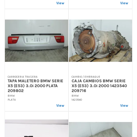
View
View
CARROCERIA TRASERA
CAMBIO / EMBRAGUE
TAPA MALETERO BMW SERIE
CAJA CAMBIOS BMW SERIE
X5 (E53) 3.0i 2000 PLATA
X5 (E53) 3.0i 2000 1423540
209802
209716
BMW
BMW
PLATA
1423540
View
View