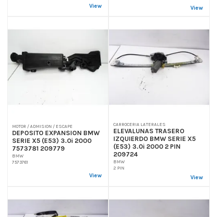
View
View
CARROCERIA LATERALES
MOTOR / ADMISION / ESCAPE
ELEVALUNAS TRASERO
DEPOSITO EXPANSION BMW
IZQUIERDO BMW SERIE X5
SERIE X5 (E53) 3.0i 2000
(E53) 3.0i 2000 2 PIN
7573781 209779
209724
BMW
BMW
7573781
2 PIN
View
View