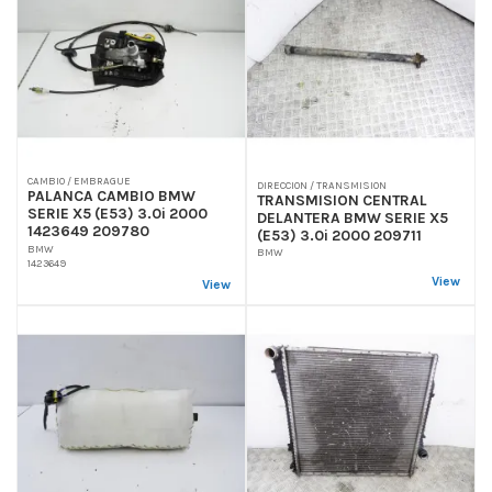
CAMBIO / EMBRAGUE
DIRECCION / TRANSMISION
PALANCA CAMBIO BMW
TRANSMISION CENTRAL
SERIE X5 (E53) 3.0i 2000
DELANTERA BMW SERIE X5
1423649 209780
(E53) 3.0i 2000 209711
BMW
BMW
1423649
View
View