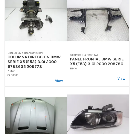
DIRECCION / TRANSMISION
CARROCERIA FRONTAL
COLUMNA DIRECCION BMW
PANEL FRONTAL BMW SERIE
SERIE X5 (E53) 3.0i 2000
X5 (E53) 3.0i 2000 209790
6793632 209778
BMW
BMW
6793632
View
View