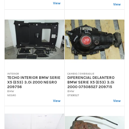
View
View
INTERIOR
CAMBIO / EMBRAGUE
TECHO INTERIOR BMW SERIE
DIFERENCIAL DELANTERO
X5 (E53) 3.0i 2000 NEGRO
BMW SERIE X5 (E53) 3.0i
209756
2000 07508527 209715
BMW
BMW
NEGRO
07508527
View
View