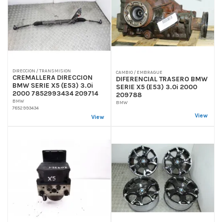
DIRECCION / TRANSMISION
CAMBIO / EMBRAGUE
CREMALLERA DIRECCION
DIFERENCIAL TRASERO BMW
BMW SERIE X5 (E53) 3.0i
SERIE X5 (E53) 3.0i 2000
2000 7852993434 209714
209788
BMW
BMW
7852993434
View
View