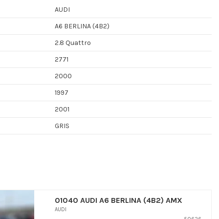
AUDI
A6 BERLINA (4B2)
2.8 Quattro
2771
2000
1997
2001
GRIS
01040 AUDI A6 BERLINA (4B2) AMX
AUDI