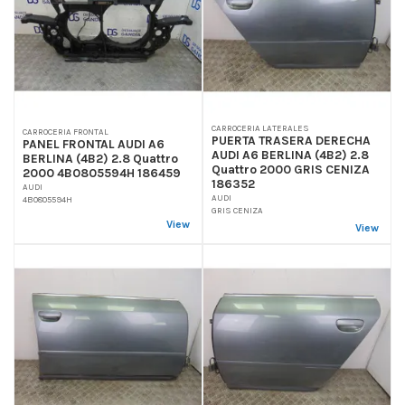
CARROCERIA LATERALES
CARROCERIA FRONTAL
PUERTA TRASERA DERECHA
PANEL FRONTAL AUDI A6
AUDI A6 BERLINA (4B2) 2.8
BERLINA (4B2) 2.8 Quattro
Quattro 2000 GRIS CENIZA
2000 4B0805594H 186459
186352
AUDI
AUDI
4B0805594H
GRIS CENIZA
View
View