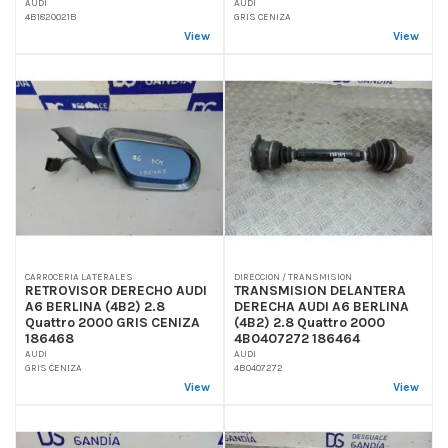
AUDI
AUDI
4B1820021B
GRIS CENIZA
View
View
CARROCERIA LATERALES
DIRECCION / TRANSMISION
RETROVISOR DERECHO AUDI
TRANSMISION DELANTERA
A6 BERLINA (4B2) 2.8
DERECHA AUDI A6 BERLINA
Quattro 2000 GRIS CENIZA
(4B2) 2.8 Quattro 2000
186468
4B0407272 186464
AUDI
AUDI
GRIS CENIZA
4B0407272
View
View