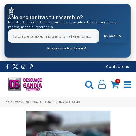
🤖
¿No encuentras tu recambio?
Nuestro Asistente AI de Recambios te ayuda a buscar por pieza,
marca, modelo, referencia.
BUSCAR AI
Buscar con Asistente AI
Contáctenos
0
Inicio
Vehiculos
01040 AUDI A6 BERLINA (4B2) AMX