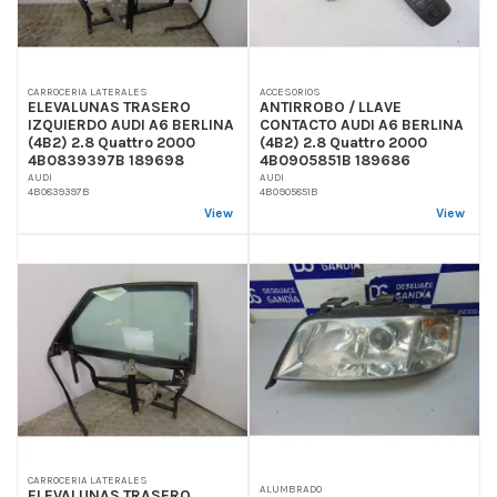
CARROCERIA LATERALES
ACCESORIOS
ELEVALUNAS TRASERO
ANTIRROBO / LLAVE
IZQUIERDO AUDI A6 BERLINA
CONTACTO AUDI A6 BERLINA
(4B2) 2.8 Quattro 2000
(4B2) 2.8 Quattro 2000
4B0839397B 189698
4B0905851B 189686
AUDI
AUDI
4B0839397B
4B0905851B
View
View
CARROCERIA LATERALES
ALUMBRADO
ELEVALUNAS TRASERO