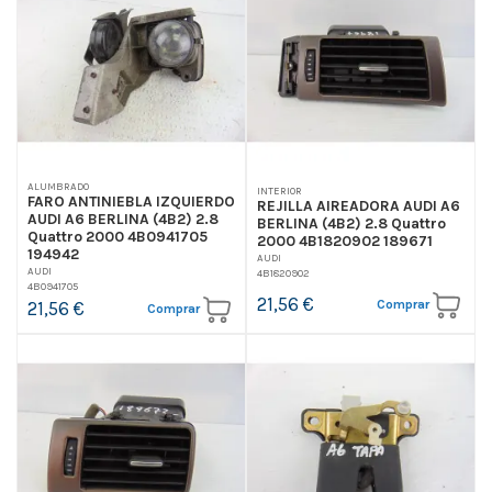
ALUMBRADO
INTERIOR
FARO ANTINIEBLA IZQUIERDO
REJILLA AIREADORA AUDI A6
AUDI A6 BERLINA (4B2) 2.8
BERLINA (4B2) 2.8 Quattro
Quattro 2000 4B0941705
2000 4B1820902 189671
194942
AUDI
AUDI
4B1820902
4B0941705
21,56 €
Comprar
21,56 €
Comprar