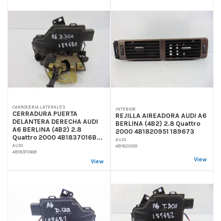
CARROCERIA LATERALES
INTERIOR
CERRADURA PUERTA
REJILLA AIREADORA AUDI A6
DELANTERA DERECHA AUDI
BERLINA (4B2) 2.8 Quattro
A6 BERLINA (4B2) 2.8
2000 4B1820951 189673
Quattro 2000 4B1837016B...
AUDI
AUDI
4B1820951
4B1837016B
View
View