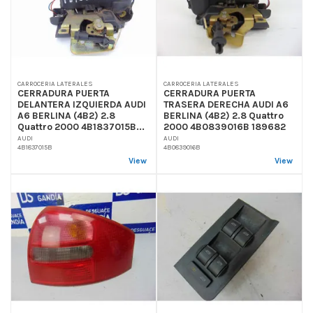
CARROCERIA LATERALES
CARROCERIA LATERALES
CERRADURA PUERTA
CERRADURA PUERTA
DELANTERA IZQUIERDA AUDI
TRASERA DERECHA AUDI A6
A6 BERLINA (4B2) 2.8
BERLINA (4B2) 2.8 Quattro
Quattro 2000 4B1837015B...
2000 4B0839016B 189682
AUDI
AUDI
4B1837015B
4B0839016B
View
View