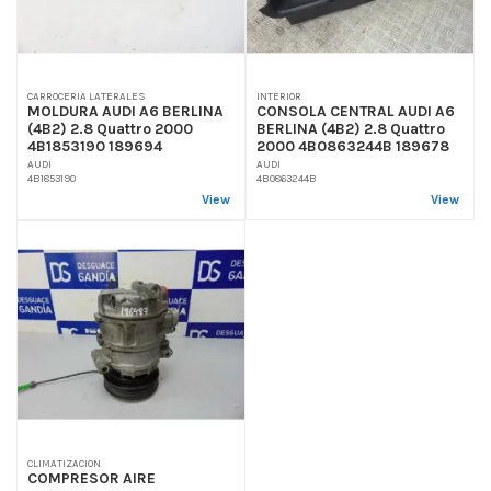
CARROCERIA LATERALES
INTERIOR
MOLDURA AUDI A6 BERLINA
CONSOLA CENTRAL AUDI A6
(4B2) 2.8 Quattro 2000
BERLINA (4B2) 2.8 Quattro
4B1853190 189694
2000 4B0863244B 189678
AUDI
AUDI
4B1853190
4B0863244B
View
View
CLIMATIZACION
COMPRESOR AIRE