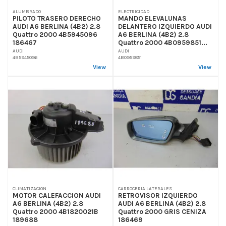
ALUMBRADO
ELECTRICIDAD
PILOTO TRASERO DERECHO
MANDO ELEVALUNAS
AUDI A6 BERLINA (4B2) 2.8
DELANTERO IZQUIERDO AUDI
Quattro 2000 4B5945096
A6 BERLINA (4B2) 2.8
186467
Quattro 2000 4B0959851...
AUDI
AUDI
4B5945096
4B0959851
View
View
CLIMATIZACION
CARROCERIA LATERALES
MOTOR CALEFACCION AUDI
RETROVISOR IZQUIERDO
A6 BERLINA (4B2) 2.8
AUDI A6 BERLINA (4B2) 2.8
Quattro 2000 4B1820021B
Quattro 2000 GRIS CENIZA
189688
186469