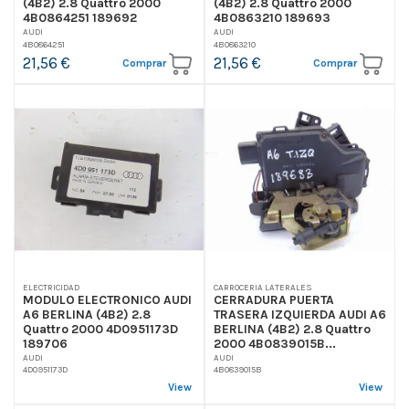
(4B2) 2.8 Quattro 2000
(4B2) 2.8 Quattro 2000
4B0864251 189692
4B0863210 189693
AUDI
AUDI
4B0864251
4B0863210
21,56 €
21,56 €
Comprar
Comprar
ELECTRICIDAD
CARROCERIA LATERALES
MODULO ELECTRONICO AUDI
CERRADURA PUERTA
A6 BERLINA (4B2) 2.8
TRASERA IZQUIERDA AUDI A6
Quattro 2000 4D0951173D
BERLINA (4B2) 2.8 Quattro
189706
2000 4B0839015B...
AUDI
AUDI
4D0951173D
4B0839015B
View
View