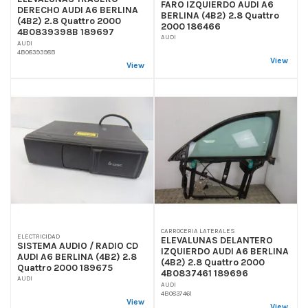
FARO IZQUIERDO AUDI A6
DERECHO AUDI A6 BERLINA
BERLINA (4B2) 2.8 Quattro
(4B2) 2.8 Quattro 2000
2000 186466
4B0839398B 189697
AUDI
AUDI
4B0839398B
View
View
CARROCERIA LATERALES
ELECTRICIDAD
ELEVALUNAS DELANTERO
SISTEMA AUDIO / RADIO CD
IZQUIERDO AUDI A6 BERLINA
AUDI A6 BERLINA (4B2) 2.8
(4B2) 2.8 Quattro 2000
Quattro 2000 189675
4B0837461 189696
AUDI
AUDI
4B0837461
View
View