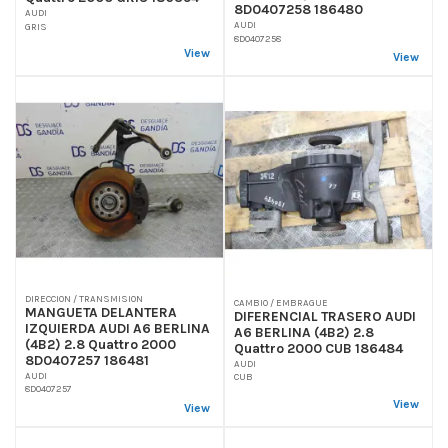
8D0407258 186480
AUDI
AUDI
GRIS
8D0407258
View
View
DIRECCION / TRANSMISION
CAMBIO / EMBRAGUE
MANGUETA DELANTERA
DIFERENCIAL TRASERO AUDI
IZQUIERDA AUDI A6 BERLINA
A6 BERLINA (4B2) 2.8
(4B2) 2.8 Quattro 2000
Quattro 2000 CUB 186484
8D0407257 186481
AUDI
AUDI
CUB
8D0407257
View
View