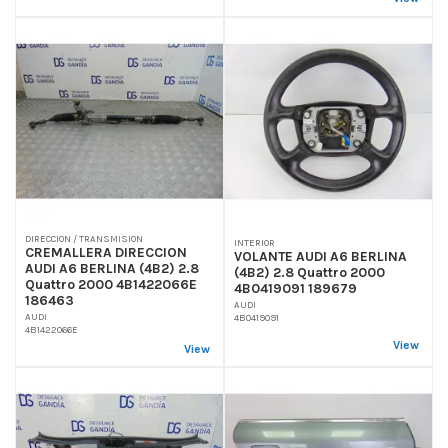
DIRECCION / TRANSMISION
INTERIOR
CREMALLERA DIRECCION
VOLANTE AUDI A6 BERLINA
AUDI A6 BERLINA (4B2) 2.8
(4B2) 2.8 Quattro 2000
Quattro 2000 4B1422066E
4B0419091 189679
186463
AUDI
AUDI
4B0419091
4B1422066E
View
View