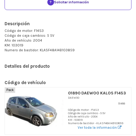
?
Solicitar información
Descripción
Código de motor: F14S3
Código de caja cambios: 5 5V
Año de vehículo: 2004
KM: 103019
Numero de bastidor: KLASF48A14B103859
Detalles del producto
Código de vehículo
Pack
01890 DAEWOO KALOS F14S3
DAEWOO
51486
Código de motor - F14S3
Código de caja cambios - 5 5V
Año de vehículo - 2004
KM - 103019
Numero de bastidor - KLASF48A14B103859
Ver toda la información