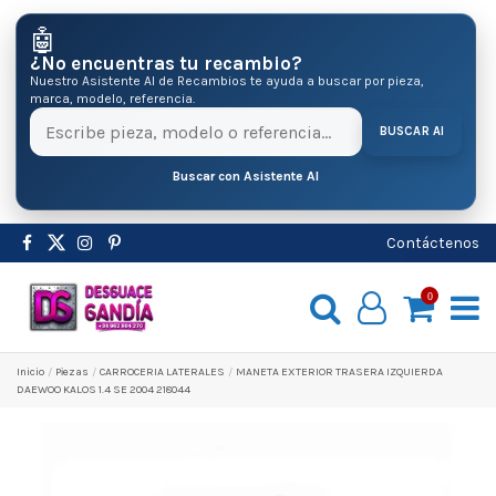
🤖
¿No encuentras tu recambio?
Nuestro Asistente AI de Recambios te ayuda a buscar por pieza,
marca, modelo, referencia.
BUSCAR AI
Buscar con Asistente AI
Contáctenos
0
Inicio
Pіezas
CARROCERIA LATERALES
MANETA EXTERIOR TRASERA IZQUIERDA
DAEWOO KALOS 1.4 SE 2004 218044