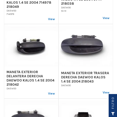
KALOS 1.4 SE 2004 714978
218038
218049
DAEWOO
DAEWOO
5V M
714978
View
View
MANETA EXTERIOR
MANETA EXTERIOR TRASERA
DELANTERA DERECHA
DERECHA DAEWOO KALOS
DAEWOO KALOS 1.4 SE 2004
1.4 SE 2004 218043
218042
DAEWOO
DAEWOO
View
View
O
F
I
L
T
R