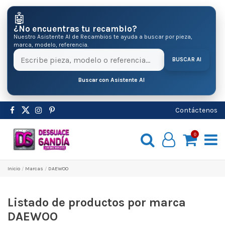
🤖
¿No encuentras tu recambio?
Nuestro Asistente AI de Recambios te ayuda a buscar por pieza,
marca, modelo, referencia.
BUSCAR AI
Buscar con Asistente AI
Contáctenos
0
Inicio
Marcas
DAEWOO
Listado de productos por marca
DAEWOO