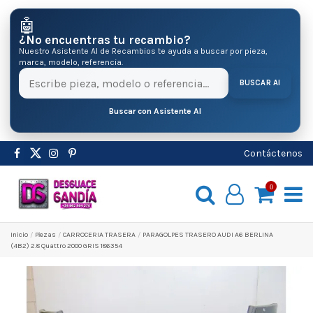
🤖
¿No encuentras tu recambio?
Nuestro Asistente AI de Recambios te ayuda a buscar por pieza,
marca, modelo, referencia.
BUSCAR AI
Buscar con Asistente AI
Contáctenos
0
Inicio
Pіezas
CARROCERIA TRASERA
PARAGOLPES TRASERO AUDI A6 BERLINA
(4B2) 2.8 Quattro 2000 GRIS 186354