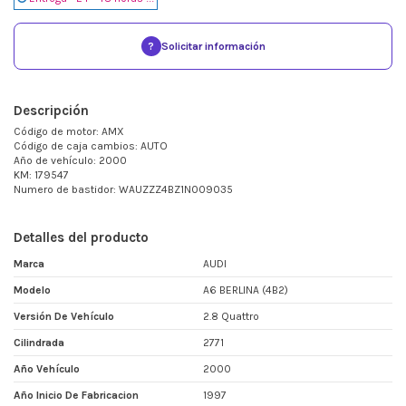
?
Solicitar información
Descripción
Código de motor: AMX
Código de caja cambios: AUTO
Año de vehículo: 2000
KM: 179547
Numero de bastidor: WAUZZZ4BZ1N009035
Detalles del producto
Marca
AUDI
Modelo
A6 BERLINA (4B2)
Versión De Vehículo
2.8 Quattro
Cilindrada
2771
Año Vehículo
2000
Año Inicio De Fabricacion
1997