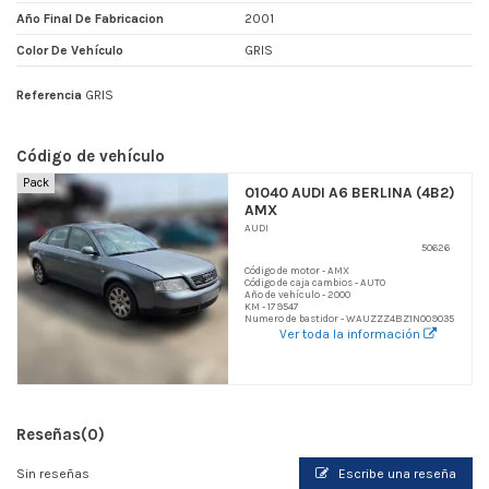
Año Final De Fabricacion
2001
Color De Vehículo
GRIS
Referencia
GRIS
Código de vehículo
Pack
01040 AUDI A6 BERLINA (4B2)
AMX
AUDI
50626
Código de motor - AMX
Código de caja cambios - AUTO
Año de vehículo - 2000
KM - 179547
Numero de bastidor - WAUZZZ4BZ1N009035
Ver toda la información
Reseñas
(0)
Sin reseñas
Escribe una reseña