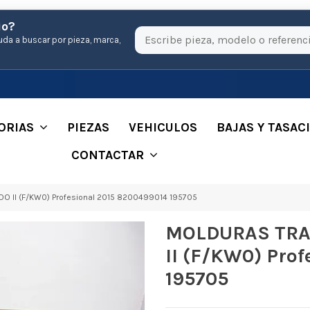
io?
uda a buscar por pieza, marca,
ORIAS
PIEZAS
VEHICULOS
BAJAS Y TASAC
CONTACTAR
 II (F/KW0) Profesional 2015 8200499014 195705
MOLDURAS TRA
II (F/KW0) Pro
195705