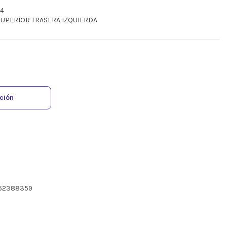
14
 SUPERIOR TRASERA IZQUIERDA
ación
E52388359