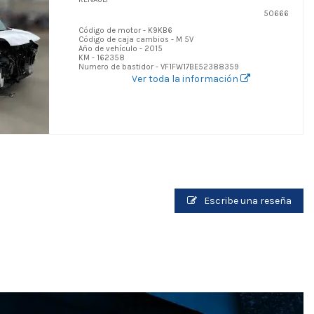
50666
Código de motor - K9KB6
Código de caja cambios - M 5V
Año de vehículo - 2015
KM - 162358
Numero de bastidor - VF1FW17BE52388359
Ver toda la información
Escribe una reseña