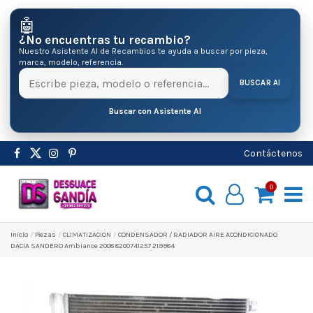
🤖
¿No encuentras tu recambio?
Nuestro Asistente AI de Recambios te ayuda a buscar por pieza,
marca, modelo, referencia.
BUSCAR AI
Buscar con Asistente AI
Contáctenos
0
Inicio
Pіezas
CLIMATIZACION
CONDENSADOR / RADIADOR AIRE ACONDICIONADO
DACIA SANDERO Ambiance 2008 8200741257 219984