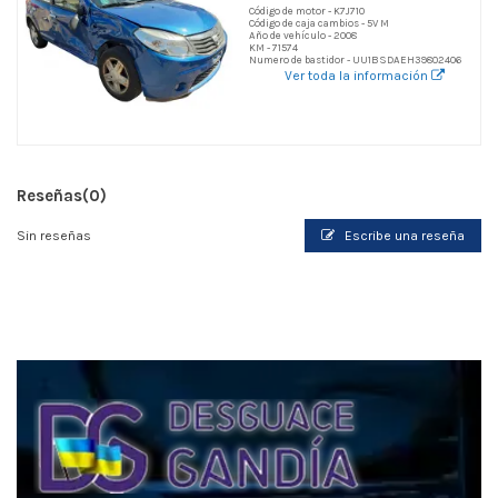
Código de motor - K7J710
Código de caja cambios - 5V M
Año de vehículo - 2008
KM - 71574
Numero de bastidor - UU1BSDAEH39802406
Ver toda la información
Reseñas
(0)
Sin reseñas
Escribe una reseña