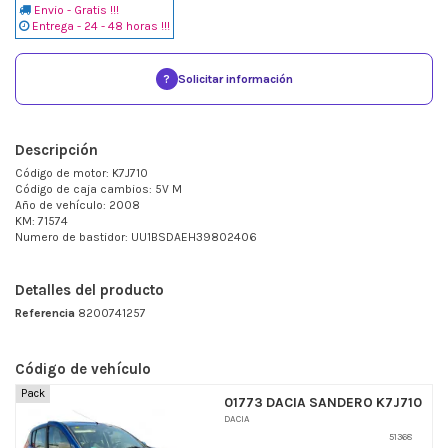
Envio - Gratis !!!
Entrega - 24 - 48 horas !!!
?
Solicitar información
Descripción
Código de motor: K7J710
Código de caja cambios: 5V M
Año de vehículo: 2008
KM: 71574
Numero de bastidor: UU1BSDAEH39802406
Detalles del producto
Referencia
8200741257
Código de vehículo
Pack
01773 DACIA SANDERO K7J710
DACIA
51368