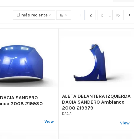
El más reciente primero
12
1
2
3
…
16
ALETA DELANTERA IZQUIERDA
 DACIA SANDERO
DACIA SANDERO Ambiance
ance 2008 219980
2008 219979
DACIA
View
View