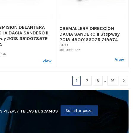
SMISION DELANTERA
CREMALLERA DIRECCION
HA DACIA SANDERO II
DACIA SANDERO II Stepway
ay 2018 391007857R
2018 490016602R 219974
5
DACIA
490016602R
857R
View
View
1
2
3
…
16
Solicitar pieza
S PIEZAS?
TE LAS BUSCAMOS