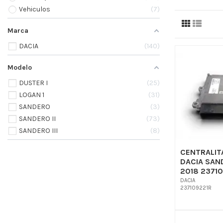
Vehiculos
7
Marca
DACIA
140
Modelo
DUSTER I
25
LOGAN 1
31
SANDERO
3
SANDERO II
73
SANDERO III
8
CENTRALIT
DACIA SAND
2018 2371
DACIA
237109221R