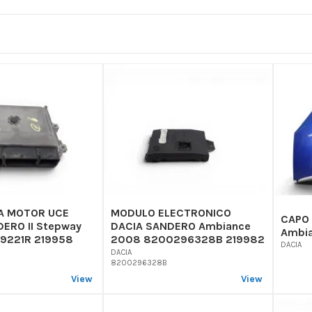
A MOTOR UCE
MODULO ELECTRONICO
CAPO
ERO II Stepway
DACIA SANDERO Ambiance
Ambi
09221R 219958
2008 8200296328B 219982
DACIA
DACIA
8200296328B
View
View