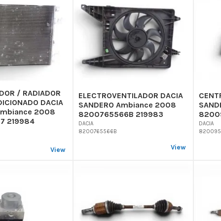
OR / RADIADOR
ELECTROVENTILADOR DACIA
CENTR
DICIONADO DACIA
SANDERO Ambiance 2008
SAND
mbiance 2008
8200765566B 219983
82009
7 219984
DACIA
DACIA
8200765566B
820095
View
View