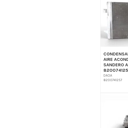
CONDENSAD
AIRE ACON
SANDERO A
820074125
DACIA
8200741257