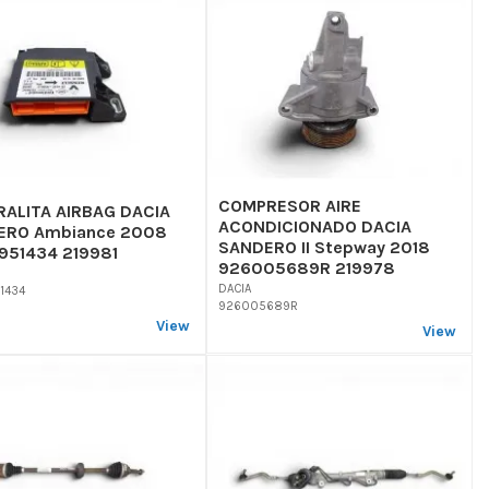
COMPRESOR AIRE
ALITA AIRBAG DACIA
ACONDICIONADO DACIA
ERO Ambiance 2008
SANDERO II Stepway 2018
51434 219981
926005689R 219978
DACIA
1434
926005689R
View
View