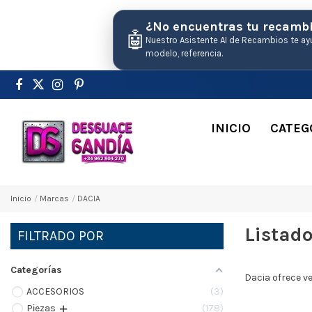
¿No encuentras tu recamb
🤖
Nuestro Asistente AI de Recambios te ay
modelo, referencia.
INICIO
CATEG
Inicio
Marcas
DACIA
Listad
FILTRADO POR
Categorías
Dacia ofrece ve
ACCESORIOS
3
Pіezas
178