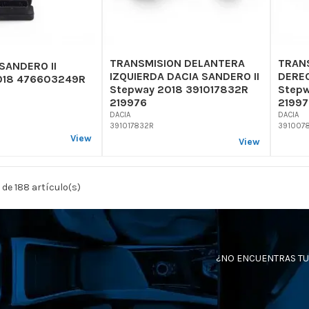
TRANSMISION DELANTERA
TRAN
SANDERO II
IZQUIERDA DACIA SANDERO II
DEREC
018 476603249R
Stepway 2018 391017832R
Stepw
219976
21997
DACIA
DACIA
391017832R
391007
View
View
 de 188 artículo(s)
¿NO ENCUENTRAS TU